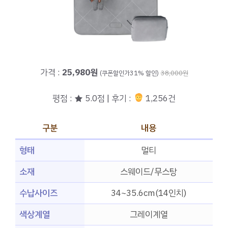
가격 :
25,980원
(쿠폰할인가31% 할인)
38,000원
평점 : ★ 5.0점 | 후기 :
1,256건
구분
내용
형태
멀티
소재
스웨이드/무스탕
수납사이즈
34~35.6cm(14인치)
색상계열
그레이계열