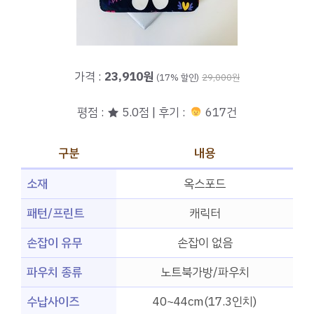
가격 :
23,910원
(17% 할인)
29,000원
평점 : ★ 5.0점 | 후기 :
617건
구분
내용
소재
옥스포드
패턴/프린트
캐릭터
손잡이 유무
손잡이 없음
파우치 종류
노트북가방/파우치
수납사이즈
40~44cm(17.3인치)