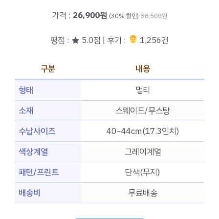
가격 :
26,900원
(30% 할인)
38,500원
평점 : ★ 5.0점 | 후기 :
‍‍ 1,256건
구분
내용
형태
멀티
소재
스웨이드/무스탕
수납사이즈
40~44cm(17.3인치)
색상계열
그레이계열
패턴/프린트
단색(무지)
배송비
무료배송