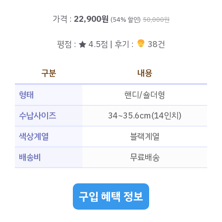
가격 :
22,900원
(54% 할인)
50,000원
평점 : ★ 4.5점 | 후기 :
38건
구분
내용
형태
핸디/숄더형
수납사이즈
34~35.6cm(14인치)
색상계열
블랙계열
배송비
무료배송
구입 혜택 정보