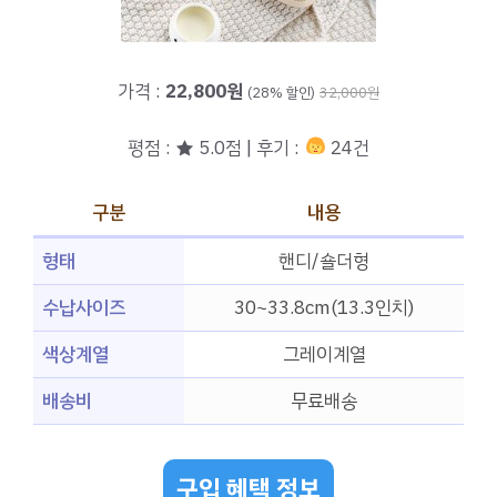
가격 :
22,800원
(28% 할인)
32,000원
평점 : ★ 5.0점 | 후기 :
24건
구분
내용
형태
핸디/숄더형
수납사이즈
30~33.8cm(13.3인치)
색상계열
그레이계열
배송비
무료배송
구입 혜택 정보