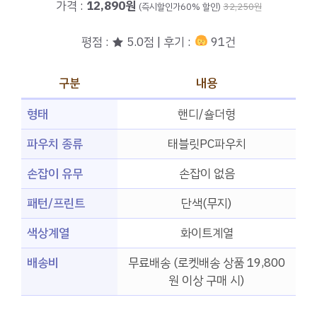
가격 :
12,890원
(즉시할인가60% 할인)
32,250원
평점 : ★ 5.0점 | 후기 :
91건
구분
내용
형태
핸디/숄더형
파우치 종류
태블릿PC파우치
손잡이 유무
손잡이 없음
패턴/프린트
단색(무지)
색상계열
화이트계열
배송비
무료배송 (로켓배송 상품 19,800
원 이상 구매 시)