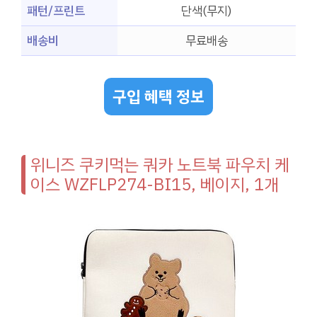
패턴/프린트
단색(무지)
배송비
무료배송
구입 혜택 정보
위니즈 쿠키먹는 쿼카 노트북 파우치 케
이스 WZFLP274-BI15, 베이지, 1개