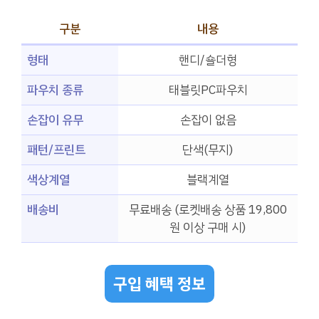
구분
내용
형태
핸디/숄더형
파우치 종류
태블릿PC파우치
손잡이 유무
손잡이 없음
패턴/프린트
단색(무지)
색상계열
블랙계열
배송비
무료배송 (로켓배송 상품 19,800
원 이상 구매 시)
구입 혜택 정보