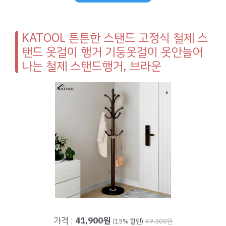
KATOOL 튼튼한 스탠드 고정식 철제 스
탠드 옷걸이 행거 기둥옷걸이 옷안늘어
나는 철제 스탠드행거, 브라운
가격 :
41,900원
(15% 할인)
49,500원