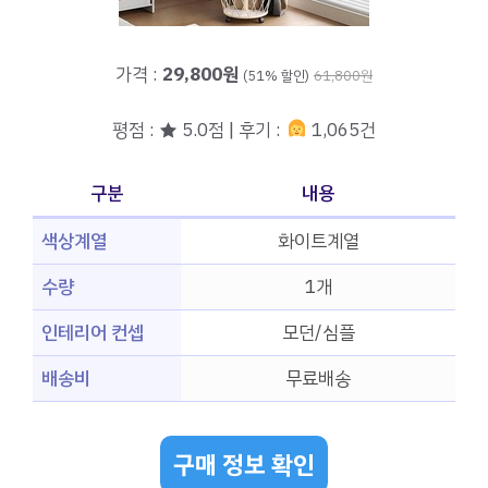
가격 :
29,800원
(51% 할인)
61,800원
평점 : ★ 5.0점 | 후기 :
1,065건
구분
내용
색상계열
화이트계열
수량
1개
인테리어 컨셉
모던/심플
배송비
무료배송
구매 정보 확인