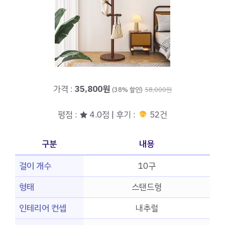
가격 :
35,800원
(38% 할인)
58,000원
평점 : ★ 4.0점 | 후기 :
52건
구분
내용
걸이 개수
10구
형태
스탠드형
인테리어 컨셉
내추럴