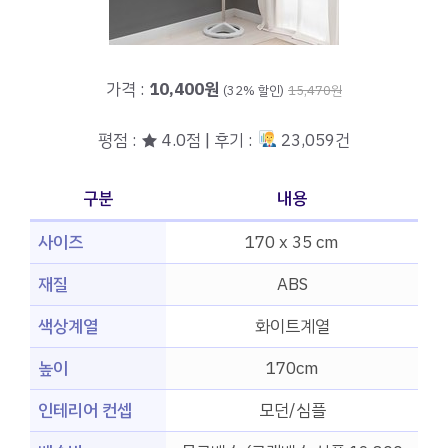
가격 :
10,400원
(32% 할인)
15,470원
평점 : ★ 4.0점 | 후기 :
23,059건
구분
내용
사이즈
170 x 35 cm
재질
ABS
색상계열
화이트계열
높이
170cm
인테리어 컨셉
모던/심플