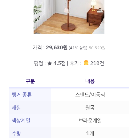
가격 :
29,630원
(41% 할인)
50,520원
평점 : ★ 4.5점 | 후기 :
218건
구분
내용
행거 종류
스탠드/이동식
재질
원목
색상계열
브라운계열
수량
1개