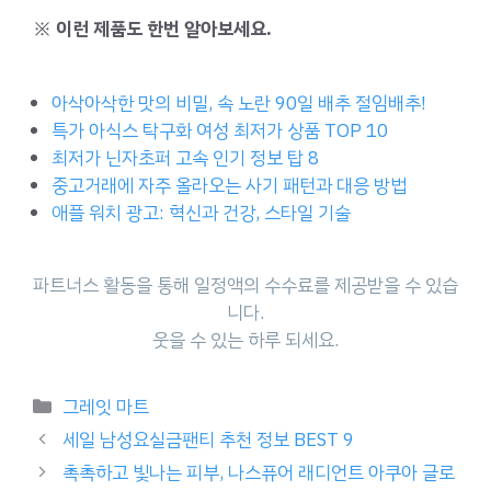
※ 이런 제품도 한번 알아보세요.
아삭아삭한 맛의 비밀, 속 노란 90일 배추 절임배추!
특가 아식스 탁구화 여성 최저가 상품 TOP 10
최저가 닌자초퍼 고속 인기 정보 탑 8
중고거래에 자주 올라오는 사기 패턴과 대응 방법
애플 워치 광고: 혁신과 건강, 스타일 기술
파트너스 활동을 통해 일정액의 수수료를 제공받을 수 있습
니다.
웃을 수 있는 하루 되세요.
Categories
그레잇 마트
세일 남성요실금팬티 추천 정보 BEST 9
촉촉하고 빛나는 피부, 나스퓨어 래디언트 아쿠아 글로