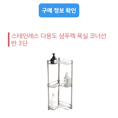
구매 정보 확인
스테인레스 다용도 샴푸렉 욕실 코너선
반 3단