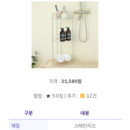
가격 :
31,580원
평점 : ★ 5.0점 | 후기 :
12건
구분
내용
재질
스테인리스