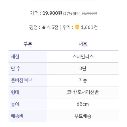
가격 :
19,900원
(37% 할인)
31,900원
평점 : ★ 4.5점 | 후기 :
‍‍ 1,661건
구분
내용
재질
스테인리스
단 수
3단
물빠짐여부
가능
형태
코너/모서리선반
높이
68cm
배송비
무료배송