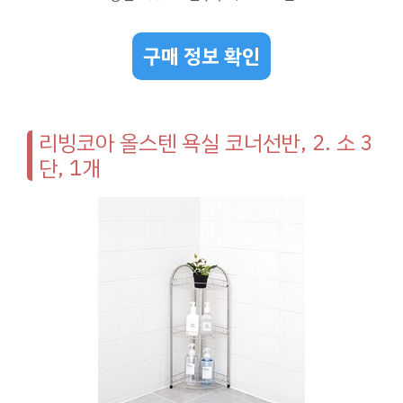
구매 정보 확인
리빙코아 올스텐 욕실 코너선반, 2. 소 3
단, 1개