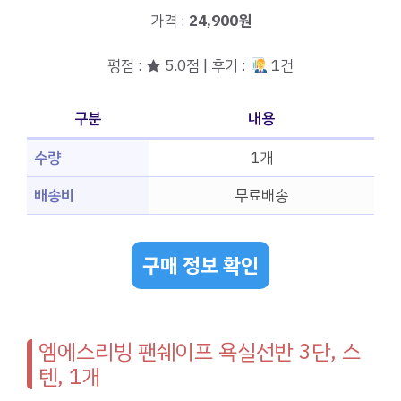
가격 :
24,900원
평점 : ★ 5.0점 | 후기 :
1건
구분
내용
수량
1개
배송비
무료배송
구매 정보 확인
엠에스리빙 팬쉐이프 욕실선반 3단, 스
텐, 1개