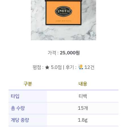
가격 :
25,000원
평점 : ★ 5.0점 | 후기 :
12건
구분
내용
타입
티백
총 수량
15개
개당 중량
1.8g