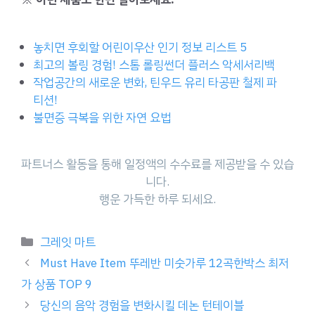
놓치면 후회할 어린이우산 인기 정보 리스트 5
최고의 볼링 경험! 스톰 롤링썬더 플러스 악세서리백
작업공간의 새로운 변화, 틴우드 유리 타공판 철제 파
티션!
불면증 극복을 위한 자연 요법
파트너스 활동을 통해 일정액의 수수료를 제공받을 수 있습
니다.
행운 가득한 하루 되세요.
Categories
그레잇 마트
Must Have Item 뚜레반 미숫가루 12곡한박스 최저
가 상품 TOP 9
당신의 음악 경험을 변화시킬 데논 턴테이블