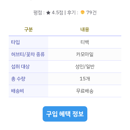
평점 : ★ 4.5점 | 후기 :
79건
구분
내용
타입
티백
허브티/꽃차 종류
카모마일
섭취 대상
성인/일반
총 수량
15개
배송비
무료배송
구입 혜택 정보