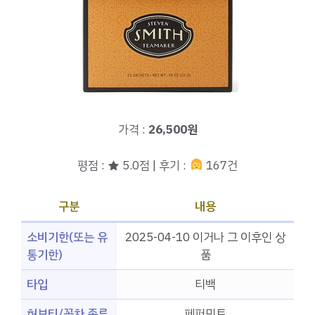
가격 :
26,500원
평점 : ★ 5.0점 | 후기 :
167건
구분
내용
소비기한(또는 유
2025-04-10 이거나 그 이후인 상
통기한)
품
타입
티백
허브티/꽃차 종류
페퍼민트