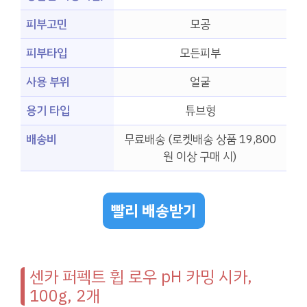
피부고민
모공
피부타입
모든피부
사용 부위
얼굴
용기 타입
튜브형
배송비
무료배송 (로켓배송 상품 19,800
원 이상 구매 시)
빨리 배송받기
센카 퍼펙트 휩 로우 pH 카밍 시카,
100g, 2개