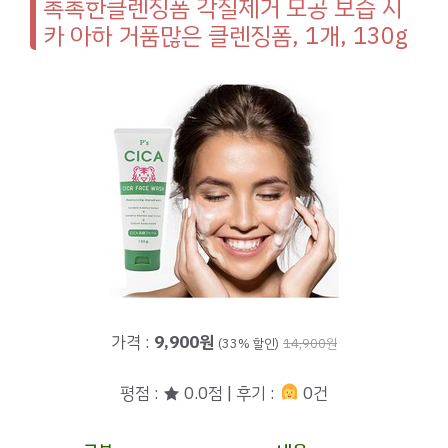
촉촉한클렌징폼 각질제거 모공 보습 시
카 아하 거품많은 클렌징폼, 1개, 130g
가격 :
9,900원
(33% 할인)
14,900원
평점 : ★ 0.0점 | 후기 :
0건