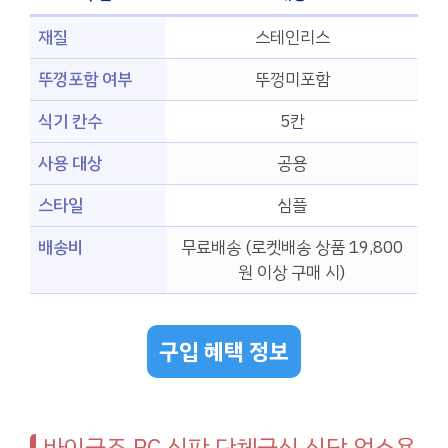
재질
스테인리스
뚜껑포함 여부
뚜껑미포함
식기 칸수
5칸
사용 대상
공용
스타일
심플
배송비
무료배송 (로켓배송 상품 19,800
원 이상 구매 시)
구입 혜택 정보
바이굿즈 PC 식판 단체급식 식당 업소용