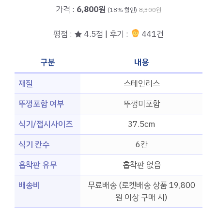
가격 :
6,800원
(18% 할인)
8,300원
평점 : ★ 4.5점 | 후기 :
441건
구분
내용
재질
스테인리스
뚜껑포함 여부
뚜껑미포함
식기/접시사이즈
37.5cm
식기 칸수
6칸
흡착판 유무
흡착판 없음
배송비
무료배송 (로켓배송 상품 19,800
원 이상 구매 시)