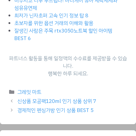
비누치고 너무 부드럽다! 마더케이 유아 세탁세제와
섬유유연제
최저가 닌자초퍼 고속 인기 정보 탑 8
초보자를 위한 옵션 거래의 이해와 활용
잘생긴 사람은 주목 rtx3050노트북 할인 아이템
BEST 6
파트너스 활동을 통해 일정액의 수수료를 제공받을 수 있습
니다.
행복한 하루 되세요.
Categories
그레잇 마트
신상품 모공팩120ml 인기 상품 상위 7
경제적인 펜싱가방 인기 상품 BEST 5