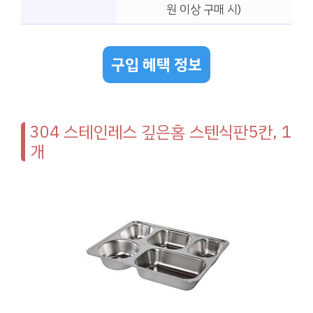
원 이상 구매 시)
구입 혜택 정보
304 스테인레스 깊은홈 스텐식판5칸, 1
개