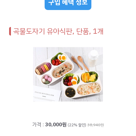
구입 혜택 정보
곡물도자기 유아식판, 단품, 1개
가격 :
30,000원
(22% 할인)
38,940원