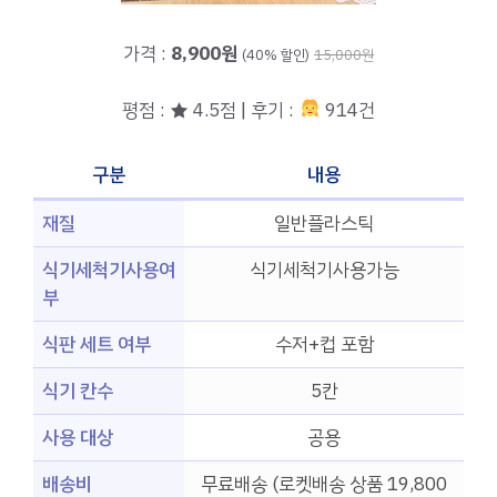
가격 :
8,900원
(40% 할인)
15,000원
평점 : ★ 4.5점 | 후기 :
914건
구분
내용
재질
일반플라스틱
식기세척기사용여
식기세척기사용가능
부
식판 세트 여부
수저+컵 포함
식기 칸수
5칸
사용 대상
공용
배송비
무료배송 (로켓배송 상품 19,800