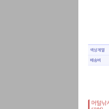
색상계열
배송비
머털낚시