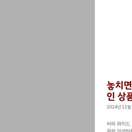
놓치면
인 상품
2024년 11월
싸파 와이드
무한 검색하지