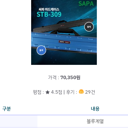
가격 :
70,350원
평점 : ★ 4.5점 | 후기 :
29건
구분
내용
블루계열