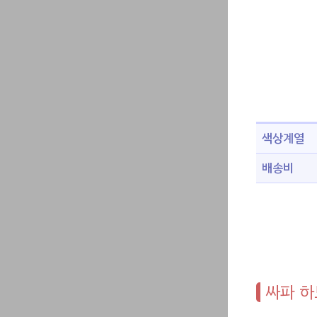
색상계열
배송비
싸파 하