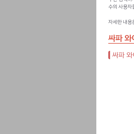
수의 사용자들
자세한 내용
싸파 와
싸파 와