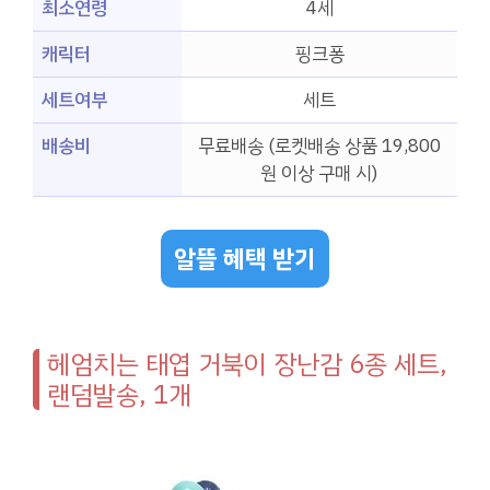
최소연령
4세
캐릭터
핑크퐁
세트여부
세트
배송비
무료배송 (로켓배송 상품 19,800
원 이상 구매 시)
알뜰 혜택 받기
헤엄치는 태엽 거북이 장난감 6종 세트,
랜덤발송, 1개