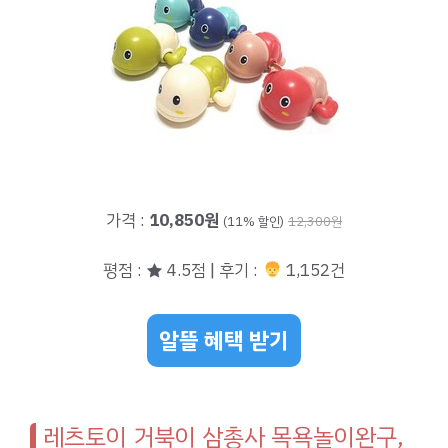
가격 :
10,850원
(11% 할인)
12,300원
평점 : ★ 4.5점 | 후기 :
1,152건
알뜰 혜택 받기
레츠토이 거북이 삼총사 목욕놀이완구,