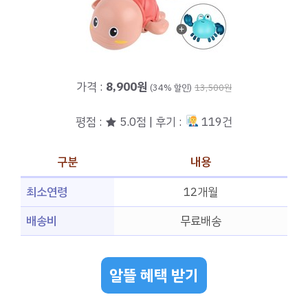
가격 :
8,900원
(34% 할인)
13,500원
평점 : ★ 5.0점 | 후기 :
119건
구분
내용
최소연령
12개월
배송비
무료배송
알뜰 혜택 받기