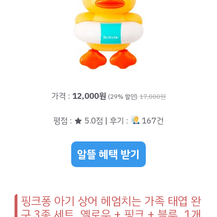
가격 :
12,000원
(29% 할인)
17,000원
평점 : ★ 5.0점 | 후기 :
167건
알뜰 혜택 받기
핑크퐁 아기 상어 헤엄치는 가족 태엽 완
구 3종 세트, 옐로우 + 핑크 + 블루, 1개