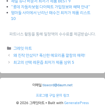
세일 뉴나 바운서 최저가 제품 BEST 9
“롯데 자동차보험 다이렉트 가입정보와 혜택 안내”
엄마들 사이에서 난리난 때수건 최저가 제품 리스트
10
Categories
그레잇 마트
왜 진작 안샀지? 푹신한 메모리폼 깔창의 매력!
최고의 선택 레몬즙 최저가 제품 상위 5
이메일
tisword@daum.net
프로그램 구입 문의 링크
© 2026 그레잇마트
• Built with
GeneratePress