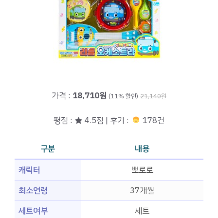
가격 :
18,710원
(11% 할인)
21,140원
평점 : ★ 4.5점 | 후기 :
178건
구분
내용
캐릭터
뽀로로
최소연령
37개월
세트여부
세트