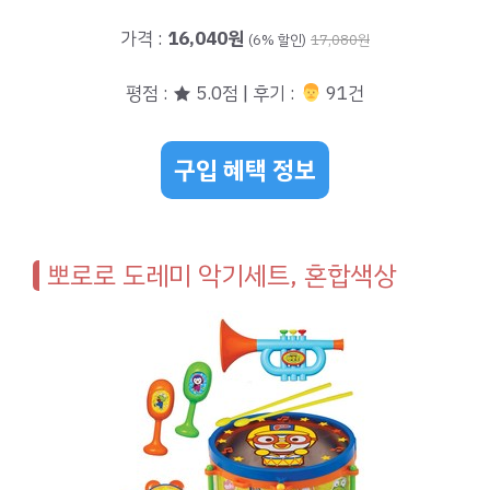
가격 :
16,040원
(6% 할인)
17,080원
평점 : ★ 5.0점 | 후기 :
‍‍ 91건
구입 혜택 정보
뽀로로 도레미 악기세트, 혼합색상