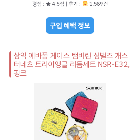
평점 : ★ 4.5점 | 후기 :
1,589건
구입 혜택 정보
삼익 에바폼 케이스 탬버린 심벌즈 캐스
터네츠 트라이앵글 리듬세트 NSR-E32,
핑크