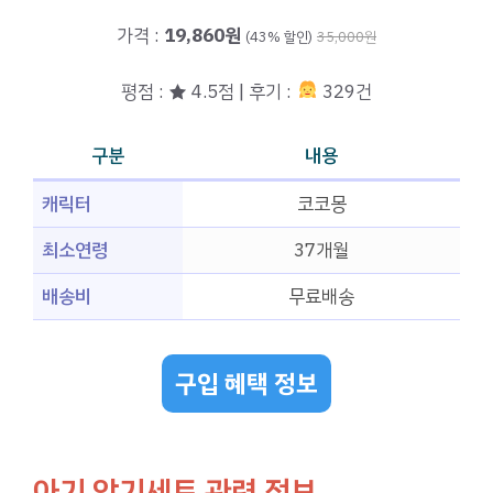
가격 :
19,860원
(43% 할인)
35,000원
평점 : ★ 4.5점 | 후기 :
329건
구분
내용
캐릭터
코코몽
최소연령
37개월
배송비
무료배송
구입 혜택 정보
아기 악기세트 관련 정보