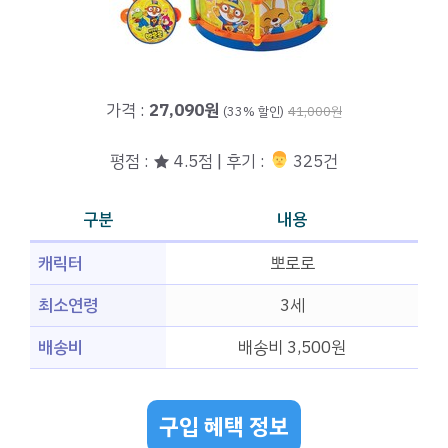
가격 :
27,090원
(33% 할인)
41,000원
평점 : ★ 4.5점 | 후기 :
‍‍ 325건
구분
내용
캐릭터
뽀로로
최소연령
3세
배송비
배송비 3,500원
구입 혜택 정보