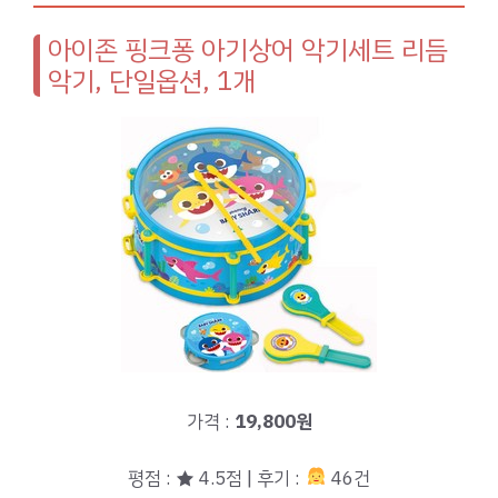
아이존 핑크퐁 아기상어 악기세트 리듬
악기, 단일옵션, 1개
가격 :
19,800원
평점 : ★ 4.5점 | 후기 :
46건