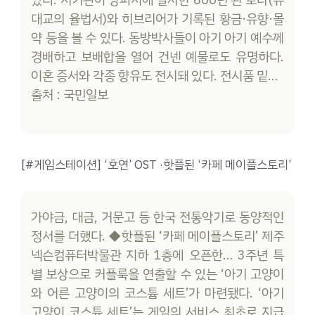
있다. 서기관이 양피지에 필사한 600년 된 토라(유
대교의 율법서)와 히브리어가 기록된 황금·유향·몰
약 등을 볼 수 있다. 동방박사들이 아기 아기 예수께
경배하고 보배합을 열어 건넨 예물로도 유명하다.
이혼 증서와 각종 향유도 전시돼 있다. 전시품 밑…
출처 : 국민일보
[#게임스테이션] ‘호연’ OST ·핫플된 ‘카페 메이플스토리’
가야금, 대금, 거문고 등 한국 전통악기로 동양적인
정서를 더했다. ◆핫플된 ‘카페 메이플스토리’ 제주
넥슨컴퓨터박물관 지하 1층에 오픈한… 3주년 특
별 보상으로 커플룩을 연출할 수 있는 ‘아기 고양이
와 어른 고양이의 코스튬 세트’가 마련됐다. ‘아기
고양이 코스튬 세트’는 게임의 서비스 최초로 지급