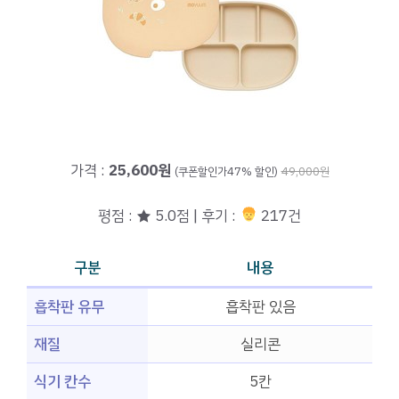
가격 :
25,600원
(쿠폰할인가47% 할인)
49,000원
평점 : ★ 5.0점 | 후기 :
217건
구분
내용
흡착판 유무
흡착판 있음
재질
실리콘
식기 칸수
5칸