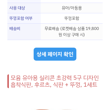
사용 대상
유아/아동용
뚜껑포함 여부
뚜껑포함
배송비
무료배송 (로켓배송 상품 19,800
원 이상 구매 시)
상세 페이지 확인
모윰 유아용 실리콘 초강력 5구 디자인
흡착식판, 후르츠, 식판 + 뚜껑, 1세트