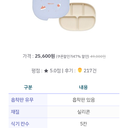
가격 :
25,600원
(쿠폰할인가47% 할인)
49,000원
평점 : ★ 5.0점 | 후기 :
‍‍ 217건
구분
내용
흡착판 유무
흡착판 있음
재질
실리콘
식기 칸수
5칸