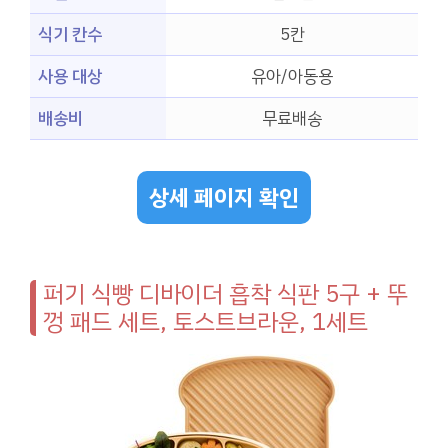
식기 칸수
5칸
사용 대상
유아/아동용
배송비
무료배송
상세 페이지 확인
퍼기 식빵 디바이더 흡착 식판 5구 + 뚜
껑 패드 세트, 토스트브라운, 1세트