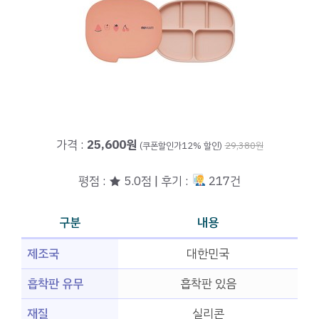
가격 :
25,600원
(쿠폰할인가12% 할인)
29,380원
평점 : ★ 5.0점 | 후기 :
217건
구분
내용
제조국
대한민국
흡착판 유무
흡착판 있음
재질
실리콘