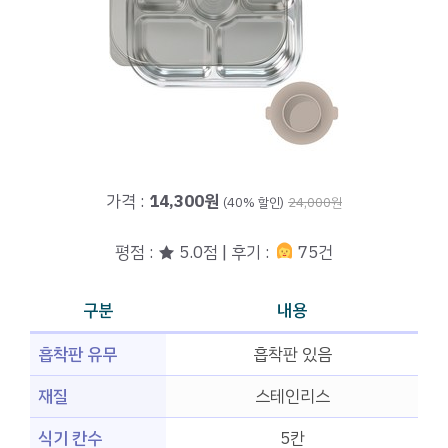
가격 :
14,300원
(40% 할인)
24,000원
평점 : ★ 5.0점 | 후기 :
75건
구분
내용
흡착판 유무
흡착판 있음
재질
스테인리스
식기 칸수
5칸