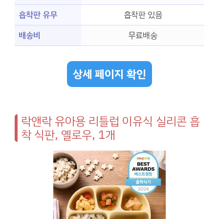
흡착판 유무
흡착판 있음
배송비
무료배송
상세 페이지 확인
락앤락 유아용 리틀럽 이유식 실리콘 흡
착 식판, 옐로우, 1개