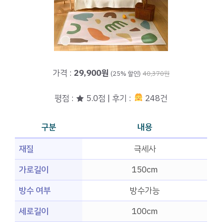
가격 :
29,900원
(25% 할인)
40,370원
평점 : ★ 5.0점 | 후기 :
248건
구분
내용
재질
극세사
가로길이
150cm
방수 여부
방수가능
세로길이
100cm