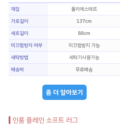
재질
폴리에스테르
가로길이
137cm
세로길이
88cm
미끄럼방지 여부
미끄럼방지 가능
세탁방법
세탁기사용가능
배송비
무료배송
좀 더 알아보기
인룸 플레인 소프트 러그