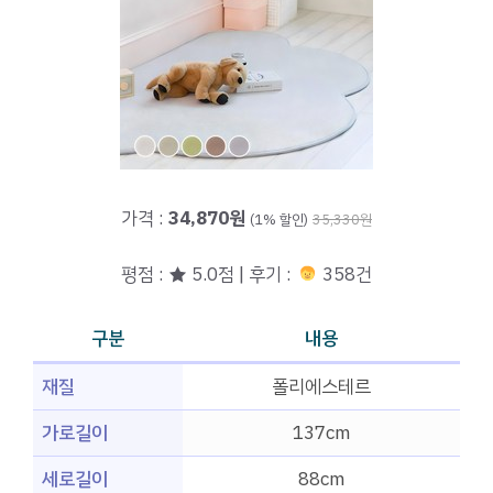
가격 :
34,870원
(1% 할인)
35,330원
평점 : ★ 5.0점 | 후기 :
358건
구분
내용
재질
폴리에스테르
가로길이
137cm
세로길이
88cm