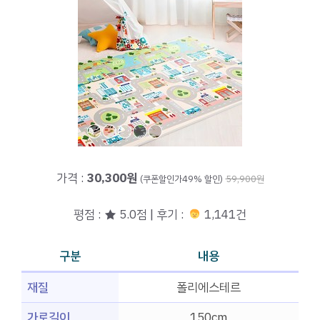
가격 :
30,300원
(쿠폰할인가49% 할인)
59,900원
평점 : ★ 5.0점 | 후기 :
1,141건
구분
내용
재질
폴리에스테르
가로길이
150cm