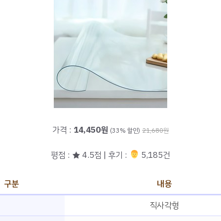
가격 :
14,450원
(33% 할인)
21,680원
평점 : ★ 4.5점 | 후기 :
‍‍ 5,185건
구분
내용
직사각형