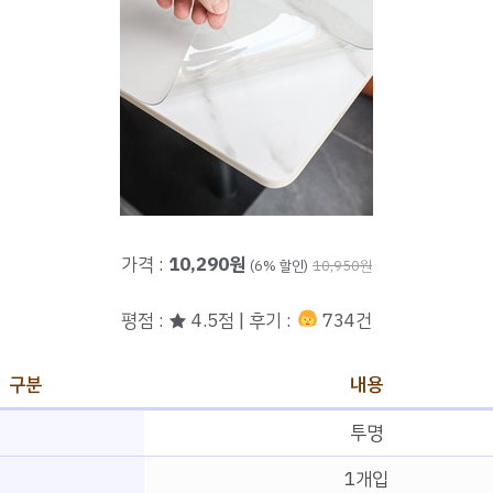
가격 :
10,290원
(6% 할인)
10,950원
평점 : ★ 4.5점 | 후기 :
734건
구분
내용
투명
1개입