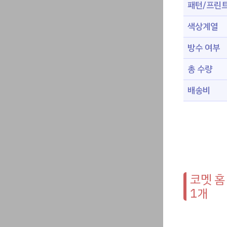
패턴/프린
색상계열
방수 여부
총 수량
배송비
코멧 홈 
1개