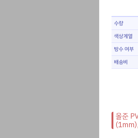
수량
색상계열
방수 여부
배송비
올준 P
(1mm)