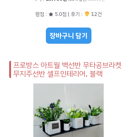
평점 : ★ 5.0점 | 후기 :
12건
장바구니 담기
프로방스 아트월 벽선반 무타공브라켓
무지주선반 셀프인테리어, 블랙