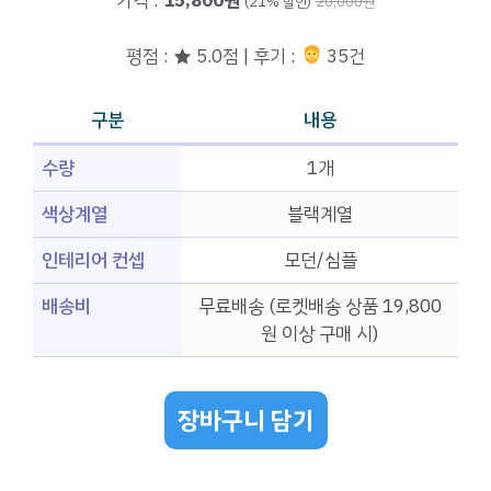
가격 :
15,800원
(21% 할인)
20,000원
평점 : ★ 5.0점 | 후기 :
35건
구분
내용
수량
1개
색상계열
블랙계열
인테리어 컨셉
모던/심플
배송비
무료배송 (로켓배송 상품 19,800
원 이상 구매 시)
장바구니 담기