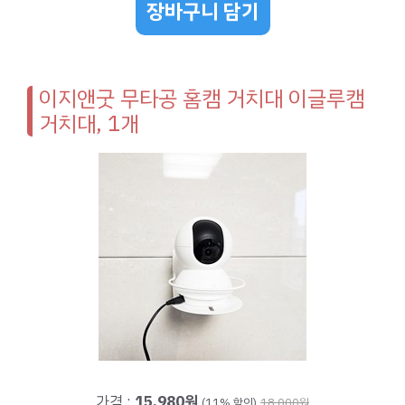
장바구니 담기
이지앤굿 무타공 홈캠 거치대 이글루캠
거치대, 1개
가격 :
15,980원
(11% 할인)
18,000원