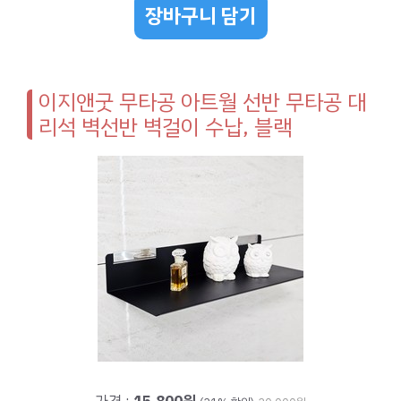
장바구니 담기
이지앤굿 무타공 아트월 선반 무타공 대
리석 벽선반 벽걸이 수납, 블랙