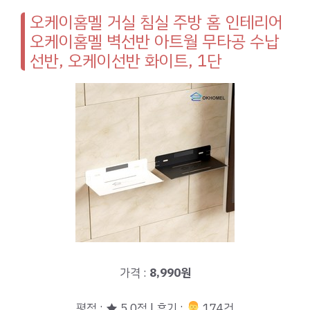
오케이홈멜 거실 침실 주방 홈 인테리어
오케이홈멜 벽선반 아트월 무타공 수납
선반, 오케이선반 화이트, 1단
가격 :
8,990원
평점 : ★ 5.0점 | 후기 :
‍‍ 174건