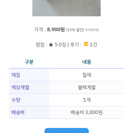
가격 :
8,900원
(10% 할인)
9,900원
평점 : ★ 5.0점 | 후기 :
2건
구분
내용
재질
철재
색상계열
블랙계열
수량
1개
배송비
배송비 3,000원