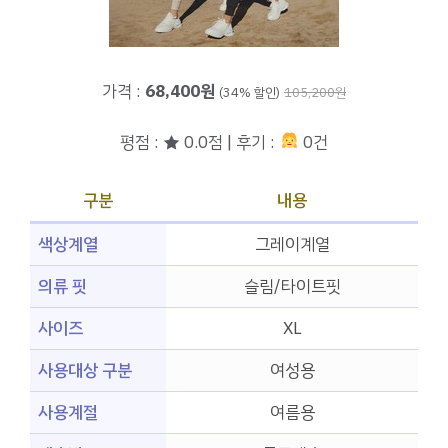
가격 :
68,400원
(34% 할인)
105,200원
평점 : ★ 0.0점 | 후기 :
0건
구분
내용
색상계열
그레이계열
의류 핏
슬림/타이트핏
사이즈
XL
사용대상 구분
여성용
사용계절
여름용