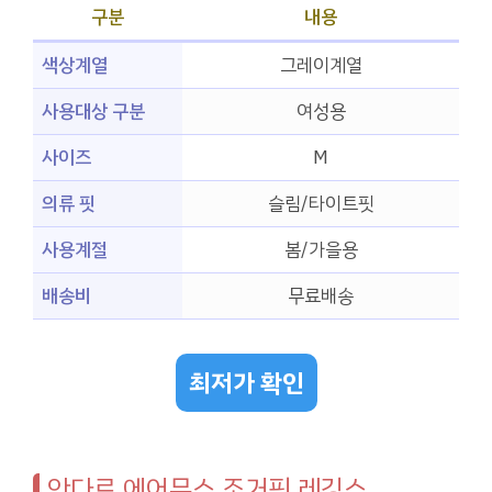
구분
내용
색상계열
그레이계열
사용대상 구분
여성용
사이즈
M
의류 핏
슬림/타이트핏
사용계절
봄/가을용
배송비
무료배송
최저가 확인
안다르 에어무스 조거핏 레깅스