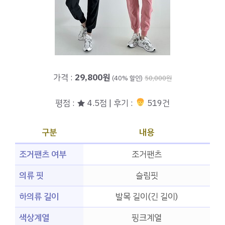
가격 :
29,800원
(40% 할인)
50,000원
평점 : ★ 4.5점 | 후기 :
519건
구분
내용
조거팬츠 여부
조거팬츠
의류 핏
슬림핏
하의류 길이
발목 길이(긴 길이)
색상계열
핑크계열