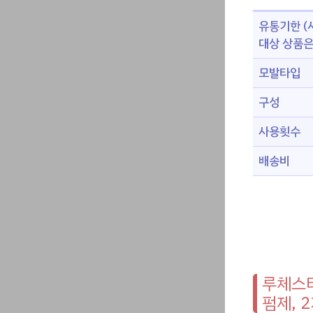
유통기한 (
대상 상품은
모발타입
구성
사용횟수
배송비
루체스터
펌제, 2