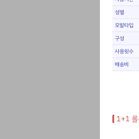
성별
모발타입
구성
사용횟수
배송비
1+1 