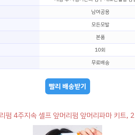
남여공용
모든모발
본품
10회
무료배송
빨리 배송받기
롤리펌 4주지속 셀프 앞머리펌 앞머리파마 키트, 