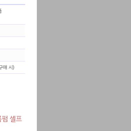
품
구매 시)
륨펌 셀프