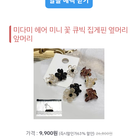
알뜰 혜택 받기
미다미 헤어 미니 꽃 큐빅 집게핀 옆머리
앞머리
가격 :
9,900원
(즉시할인가63% 할인)
26,800원