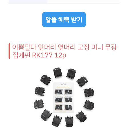
알뜰 혜택 받기
이쁨달다 앞머리 옆머리 고정 미니 무광
집게핀 RK177 12p