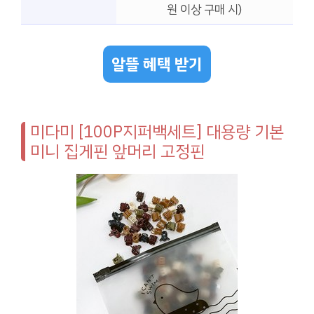
원 이상 구매 시)
알뜰 혜택 받기
미다미 [100P지퍼백세트] 대용량 기본
미니 집게핀 앞머리 고정핀