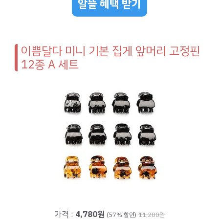
알뜰 혜택 받기
이쁨달다 미니 기본 집게 앞머리 고정핀
12종 A 세트
가격 :
4,780원
(57% 할인)
11,200원