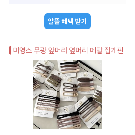
알뜰 혜택 받기
미영스 무광 앞머리 옆머리 메탈 집게핀