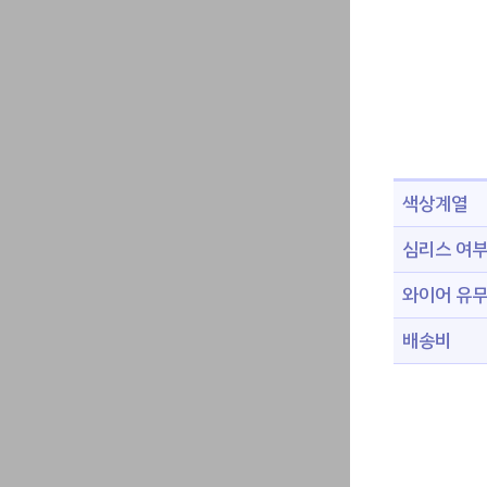
색상계열
심리스 여
와이어 유
배송비