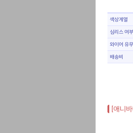
색상계열
심리스 여
와이어 유
배송비
[애니바