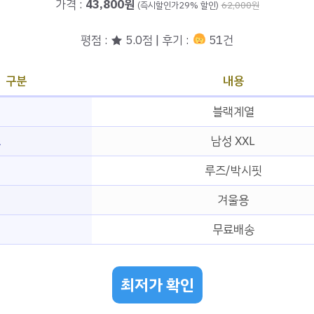
가격 :
43,800원
(즉시할인가29% 할인)
62,000원
평점 : ★ 5.0점 | 후기 :
51건
구분
내용
블랙계열
즈
남성 XXL
루즈/박시핏
겨울용
무료배송
최저가 확인