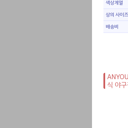
색상계열
상의 사이
배송비
ANYO
식 야