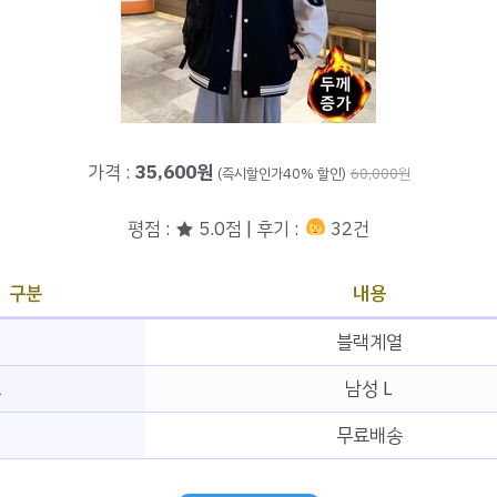
가격 :
35,600원
(즉시할인가40% 할인)
60,000원
평점 : ★ 5.0점 | 후기 :
32건
구분
내용
블랙계열
즈
남성 L
무료배송