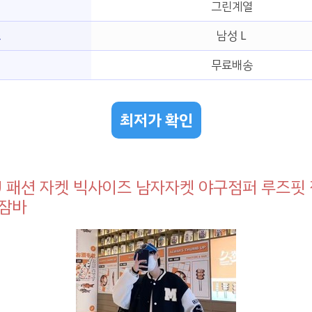
그린계열
즈
남성 L
무료배송
최저가 확인
U 패션 자켓 빅사이즈 남자자켓 야구점퍼 루즈핏
구잠바