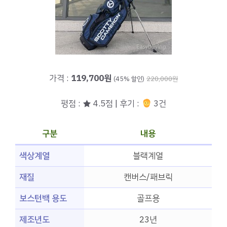
가격 :
119,700원
(45% 할인)
220,000원
평점 : ★ 4.5점 | 후기 :
3건
구분
내용
색상계열
블랙계열
재질
캔버스/패브릭
보스턴백 용도
골프용
제조년도
23년