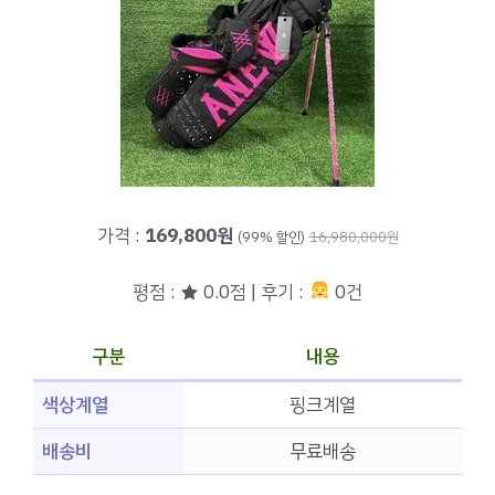
가격 :
169,800원
(99% 할인)
16,980,000원
평점 : ★ 0.0점 | 후기 :
0건
구분
내용
색상계열
핑크계열
배송비
무료배송