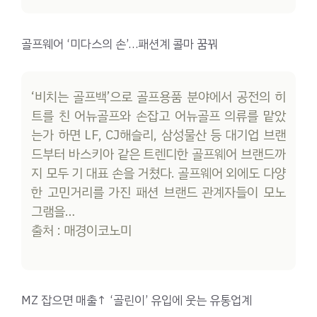
골프웨어 ‘미다스의 손’…패션계 콜마 꿈꿔
‘비치는 골프백’으로 골프용품 분야에서 공전의 히
트를 친 어뉴골프와 손잡고 어뉴골프 의류를 맡았
는가 하면 LF, CJ해슬리, 삼성물산 등 대기업 브랜
드부터 바스키아 같은 트렌디한 골프웨어 브랜드까
지 모두 기 대표 손을 거쳤다. 골프웨어 외에도 다양
한 고민거리를 가진 패션 브랜드 관계자들이 모노
그램을…
출처 : 매경이코노미
MZ 잡으면 매출↑ ‘골린이’ 유입에 웃는 유통업계