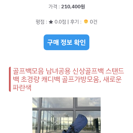
가격 :
210,400원
평점 : ★ 0.0점 | 후기 :
0건
구매 정보 확인
골프백모음 남녀공용 신상골프백 스탠드
백 초경량 캐디백 골프가방모움, 새로운
파란색