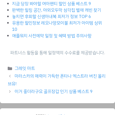
지금 당장 봐야할 여아팬티 할인 상품 베스트 9
완벽한 힐링 공간, 야외오두막 삼각집 별채 캐빈 찾기
놓치면 후회할 신생아내복 최저가 정보 TOP 6
유용한 할인정보 레오나양모이불 최저가 아이템 상위
10
애플워치 사전예약 일정 및 혜택 방법 주의사항
Categories
그레잇 마트
마라스카의 매력이 가득한 폰타나 엑스트라 버진 올리
브유!
이거 좋더라구요 골프장갑 인기 상품 베스트 9