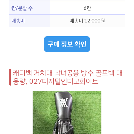
칸/분할 수
6칸
배송비
배송비 12,000원
구매 정보 확인
캐디백 거치대 남녀공용 방수 골프백 대
용량, 027디지털인디고화이트