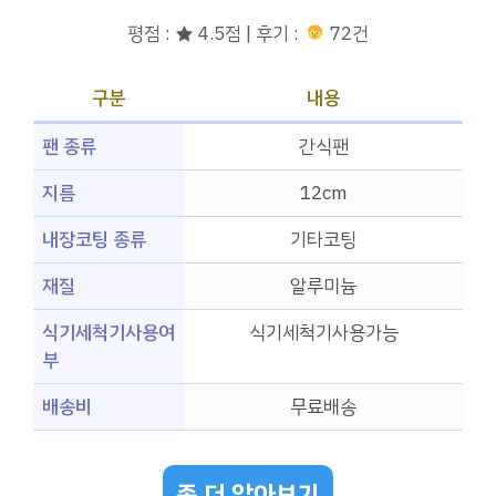
평점 : ★ 4.5점 | 후기 :
72건
구분
내용
팬 종류
간식팬
지름
12cm
내장코팅 종류
기타코팅
재질
알루미늄
식기세척기사용여
식기세척기사용가능
부
배송비
무료배송
좀 더 알아보기