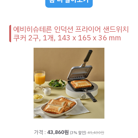
에비히슈테른 인덕션 프라이어 샌드위치
쿠커 2구, 1개, 143 x 165 x 36 mm
가격 :
43,860원
(3% 할인)
45,430원