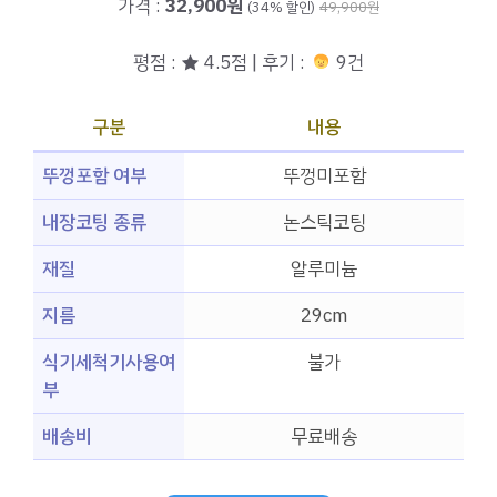
가격 :
32,900원
(34% 할인)
49,900원
평점 : ★ 4.5점 | 후기 :
9건
구분
내용
뚜껑포함 여부
뚜껑미포함
내장코팅 종류
논스틱코팅
재질
알루미늄
지름
29cm
식기세척기사용여
불가
부
배송비
무료배송