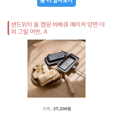
좀 더 알아보기
샌드위치 홈 캠핑 바베큐 메이커 양면 야
외 그릴 어반, A
가격 :
37,200원