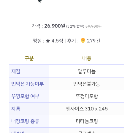
가격 :
26,900원
(32% 할인)
39,900원
평점 : ★ 4.5점 | 후기 :
279건
구분
내용
재질
알루미늄
인덕션 가능여부
인덕션불가능
뚜껑포함 여부
뚜껑미포함
지름
팬사이즈 310 x 245
내장코팅 종류
티타늄코팅