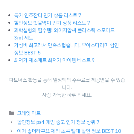
특가 인조잔디 인기 상품 리스트 7
할인정보 빗물막이 인기 상품 리스트 7
과학실험의 필수템! 와이지알씨 플라스틱 스포이드
3ml 세트
가성비 최고라서 만족스럽습니다. 무아스다리미 할인
정보 BEST 5
최저가 제초매트 최저가 아이템 베스트 9
파트너스 활동을 통해 일정액의 수수료를 제공받을 수 있습
니다.
사랑 가득한 하루 되세요.
Categories
그레잇 마트
할인정보 ps4 게임 중고 인기 정보 상위 7
이거 좋더라구요 제티 초콕 빨대 할인 정보 BEST 10