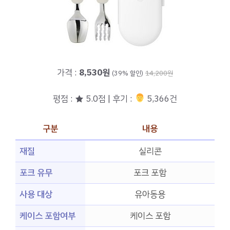
가격 :
8,530원
(39% 할인)
14,200원
평점 : ★ 5.0점 | 후기 :
‍‍ 5,366건
구분
내용
재질
실리콘
포크 유무
포크 포함
사용 대상
유아동용
케이스 포함여부
케이스 포함