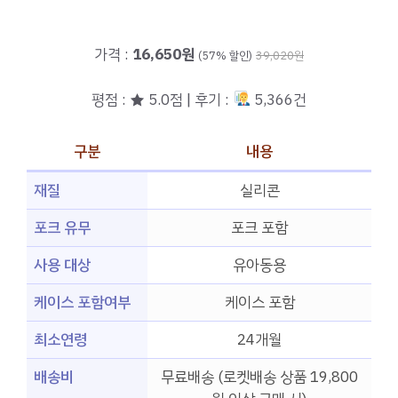
가격 :
16,650원
(57% 할인)
39,020원
평점 : ★ 5.0점 | 후기 :
5,366건
구분
내용
재질
실리콘
포크 유무
포크 포함
사용 대상
유아동용
케이스 포함여부
케이스 포함
최소연령
24개월
배송비
무료배송 (로켓배송 상품 19,800