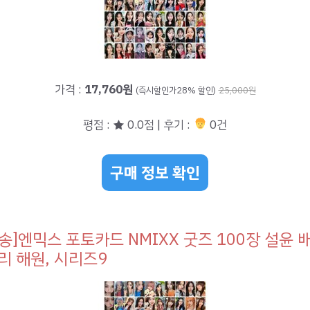
가격 :
17,760원
(즉시할인가28% 할인)
25,000원
평점 : ★ 0.0점 | 후기 :
0건
구매 정보 확인
송]엔믹스 포토카드 NMIXX 굿즈 100장 설윤 
리 해원, 시리즈9