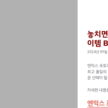
놓치면
이템 B
2024년 09월
엔믹스 포토
최고 품질의
운 선택이 될
자세한 내용
엔믹스 