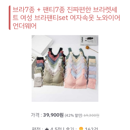
브라7종 + 팬티7종 진짜편한 브라렛세
트 여성 브라팬티set 여자속옷 노와이어
언더웨어
가격 :
39,900원
(42% 할인)
69,300원
평점 : ★ 4.5점 | 후기 :
162건