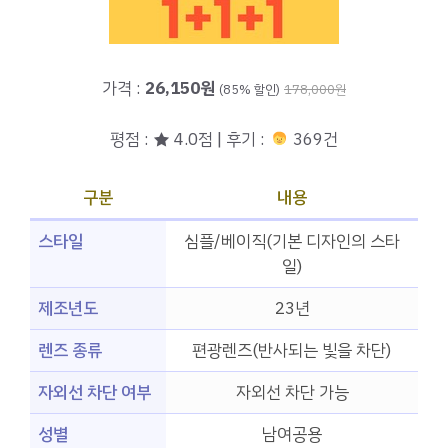
가격 :
26,150원
(85% 할인)
178,000원
평점 : ★ 4.0점 | 후기 :
369건
구분
내용
스타일
심플/베이직(기본 디자인의 스타
일)
제조년도
23년
렌즈 종류
편광렌즈(반사되는 빛을 차단)
자외선 차단 여부
자외선 차단 가능
성별
남여공용