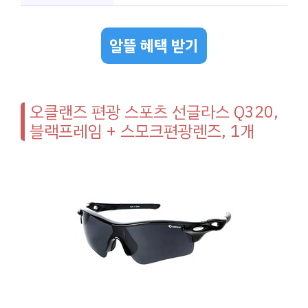
알뜰 혜택 받기
오클랜즈 편광 스포츠 선글라스 Q320,
블랙프레임 + 스모크편광렌즈, 1개