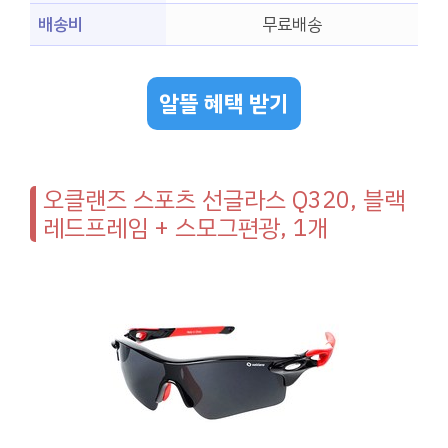
배송비
무료배송
알뜰 혜택 받기
오클랜즈 스포츠 선글라스 Q320, 블랙
레드프레임 + 스모그편광, 1개