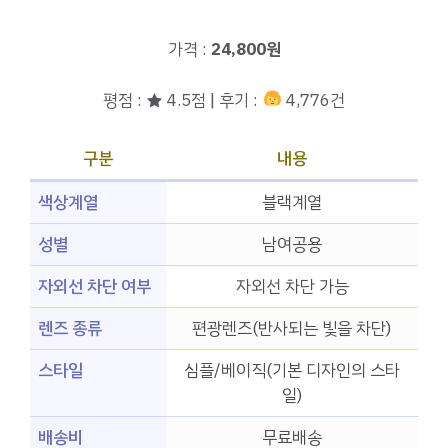
가격 :
24,800원
평점 : ★ 4.5점 | 후기 :
4,776건
구분
내용
색상계열
블랙계열
성별
남여공용
자외선 차단 여부
자외선 차단 가능
렌즈 종류
편광렌즈(반사되는 빛을 차단)
스타일
심플/베이직(기본 디자인의 스타
일)
배송비
무료배송