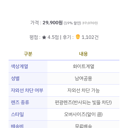
가격 :
29,900원
(19% 할인)
37,070원
평점 : ★ 4.5점 | 후기 :
1,102건
구분
내용
색상계열
화이트계열
성별
남여공용
자외선 차단 여부
자외선 차단 가능
렌즈 종류
편광렌즈(반사되는 빛을 차단)
스타일
오버사이즈(알이 큼)
배송비
무료배송