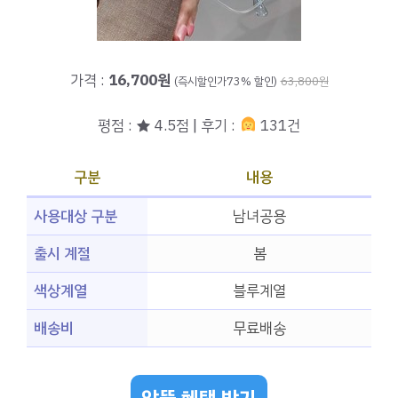
가격 :
16,700원
(즉시할인가73% 할인)
63,800원
평점 : ★ 4.5점 | 후기 :
131건
구분
내용
사용대상 구분
남녀공용
출시 계절
봄
색상계열
블루계열
배송비
무료배송