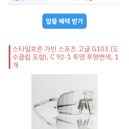
알뜰 혜택 받기
스타일호른 가빈 스포츠 고글 G103 (도
수클립 포함), C 92-1 투명 투명변색, 1
개