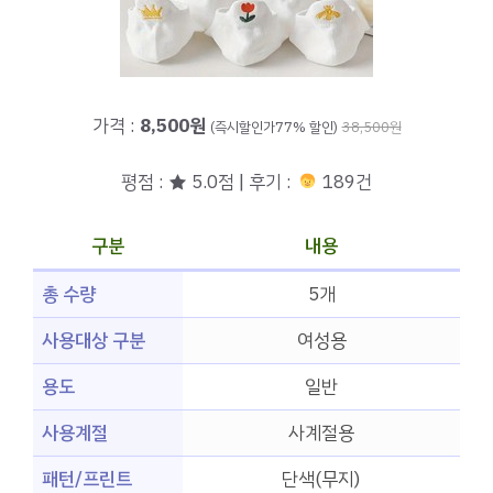
가격 :
8,500원
(즉시할인가77% 할인)
38,500원
평점 : ★ 5.0점 | 후기 :
189건
구분
내용
총 수량
5개
사용대상 구분
여성용
용도
일반
사용계절
사계절용
패턴/프린트
단색(무지)