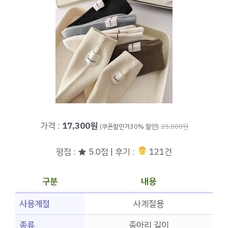
가격 :
17,300원
(쿠폰할인가30% 할인)
25,000원
평점 : ★ 5.0점 | 후기 :
‍‍ 121건
구분
내용
사용계절
사계절용
종류
종아리 길이