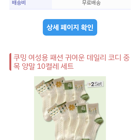
배송비
무료배송
상세 페이지 확인
쿠밍 여성용 패션 귀여운 데일리 코디 중
목 양말 10켤레 세트