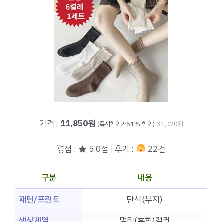
가격 :
11,850원
(즉시할인가61% 할인)
31,070원
평점 : ★ 5.0점 | 후기 :
22건
구분
내용
패턴/프린트
단색(무지)
색상계열
멀티(혼합)컬러