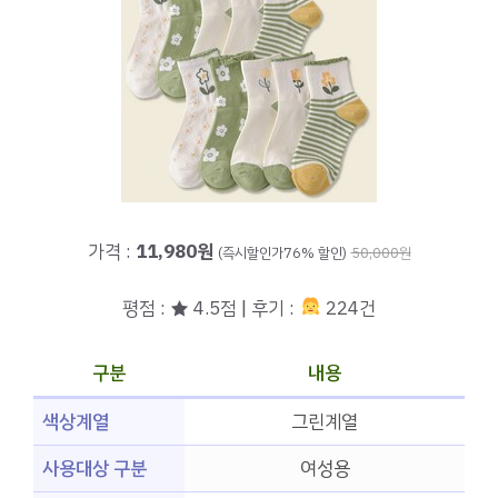
가격 :
11,980원
(즉시할인가76% 할인)
50,000원
평점 : ★ 4.5점 | 후기 :
224건
구분
내용
색상계열
그린계열
사용대상 구분
여성용