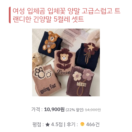
여성 입체곰 입체꽃 양말 고급스럽고 트
랜디한 긴양말 5켤레 셋트
가격 :
10,900원
(22% 할인)
14,000원
평점 : ★ 4.5점 | 후기 :
466건