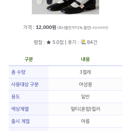
가격 :
12,000원
(즉시할인가71% 할인)
42,000원
평점 : ★ 5.0점 | 후기 :
84건
구분
내용
총 수량
3켤레
사용대상 구분
여성용
용도
일반
색상계열
멀티(혼합)컬러
출시 계절
여름