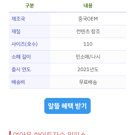
구분
내용
제조국
중국OEM
재질
컨텐츠 참조
사이즈(호수)
110
소매 길이
민소매/나시
출시 연도
2021년도
배송비
무료배송
알뜰 혜택 받기
여아용 화이트자수 원피스