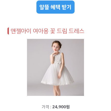
알뜰 혜택 받기
앤젤아이 여아용 꽃 드림 드레스
가격 :
24,900원