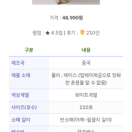
가격 :
48,900원
평점 : ★ 4.5점 | 후기 :
210건
구분
내용
제조국
중국
제품 소재
폴리 , 레이스 (업체미제공으로 정확
한 혼용율 알 수 없음)
색상계열
화이트계열
사이즈(호수)
110호
소매 길이
반소매(어깨~팔꿈치 길이)