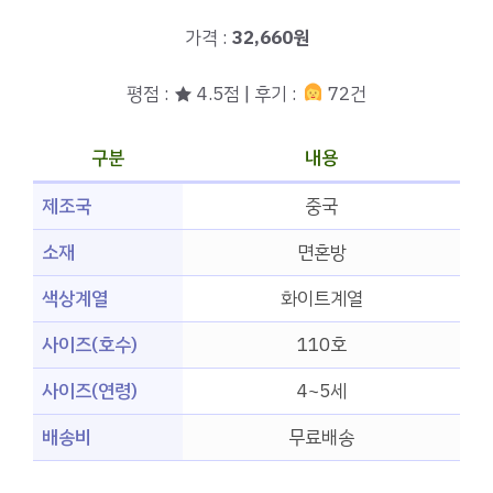
가격 :
32,660원
평점 : ★ 4.5점 | 후기 :
72건
구분
내용
제조국
중국
소재
면혼방
색상계열
화이트계열
사이즈(호수)
110호
사이즈(연령)
4~5세
배송비
무료배송