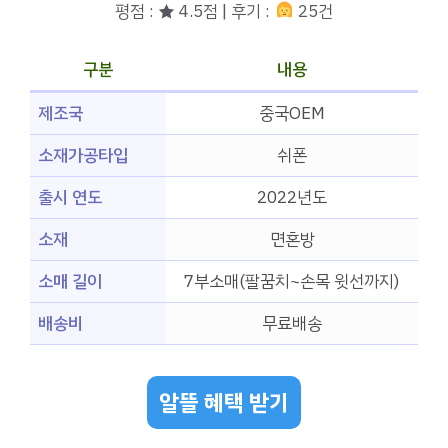
평점 : ★ 4.5점 | 후기 :
25건
구분
내용
제조국
중국OEM
소재가공타입
쉬폰
출시 연도
2022년도
소재
면혼방
소매 길이
7부소매(팔꿈치~손목 윗선까지)
배송비
무료배송
알뜰 혜택 받기