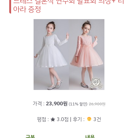
드레스 결혼식 연주회 발표회 의상+ 티
아라 증정
가격 :
23,900원
(11% 할인)
26,900원
평점 : ★ 3.0점 | 후기 :
3건
구분
내용