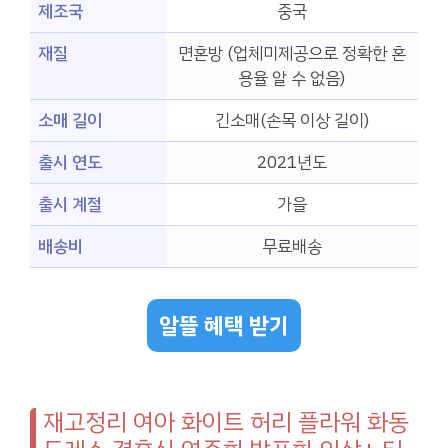
제조국
중국
재질
면혼방 (업체미제공으로 정확한 혼
용율 알 수 없음)
소매 길이
긴소매(손목 이상 길이)
출시 연도
2021년도
출시 계절
가을
배송비
무료배송
알뜰 혜택 받기
재고정리 여아 화이트 허리 플라워 화동