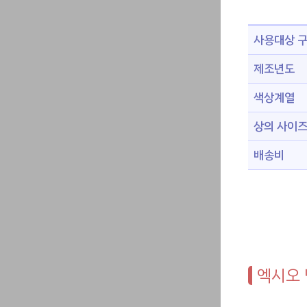
사용대상 
제조년도
색상계열
상의 사이
배송비
엑시오