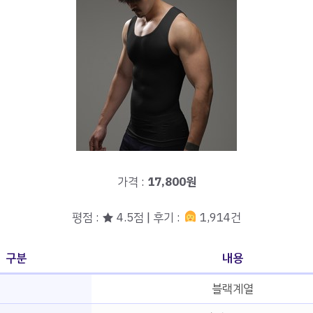
가격 :
17,800원
평점 : ★ 4.5점 | 후기 :
1,914건
구분
내용
블랙계열