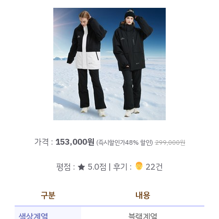
가격 :
153,000원
(즉시할인가48% 할인)
299,000원
평점 : ★ 5.0점 | 후기 :
‍‍ 22건
구분
내용
색상계열
블랙계열