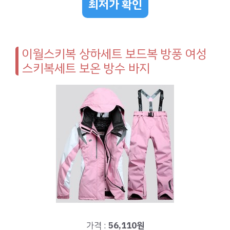
최저가 확인
이월스키복 상하세트 보드복 방풍 여성
스키복세트 보온 방수 바지
가격 :
56,110원