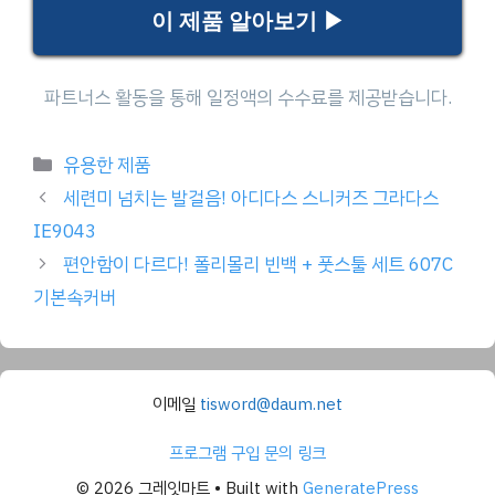
이 제품 알아보기 ▶
Categories
유용한 제품
세련미 넘치는 발걸음! 아디다스 스니커즈 그라다스
IE9043
편안함이 다르다! 폴리몰리 빈백 + 풋스툴 세트 607C
기본속커버
이메일
tisword@daum.net
프로그램 구입 문의 링크
© 2026 그레잇마트
• Built with
GeneratePress