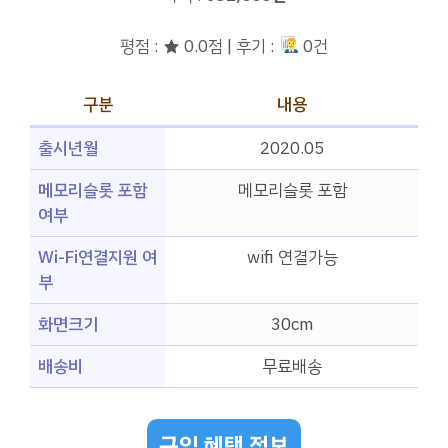
평점 : ★ 0.0점 | 후기 :
0건
구분
내용
출시년월
2020.05
메모리슬롯 포함
메모리슬롯 포함
여부
Wi-Fi연결지원 여
wifi 연결가능
부
화면크기
30cm
배송비
무료배송
구입 혜택 정보