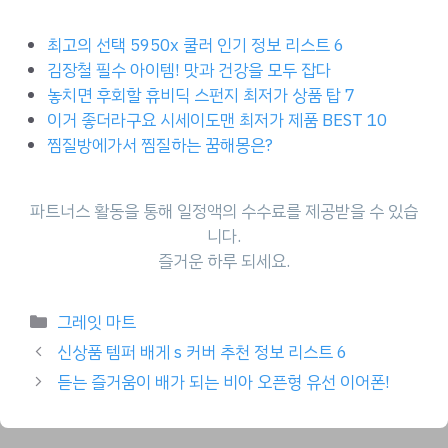
최고의 선택 5950x 쿨러 인기 정보 리스트 6
김장철 필수 아이템! 맛과 건강을 모두 잡다
놓치면 후회할 휴비딕 스펀지 최저가 상품 탑 7
이거 좋더라구요 시세이도맨 최저가 제품 BEST 10
찜질방에가서 찜질하는 꿈해몽은?
파트너스 활동을 통해 일정액의 수수료를 제공받을 수 있습
니다.
즐거운 하루 되세요.
Categories
그레잇 마트
신상품 템퍼 배게 s 커버 추천 정보 리스트 6
듣는 즐거움이 배가 되는 비아 오픈형 유선 이어폰!