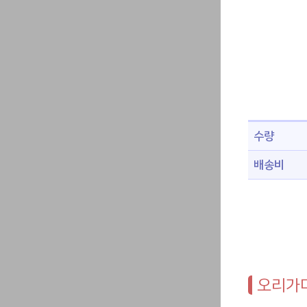
수량
배송비
오리가미