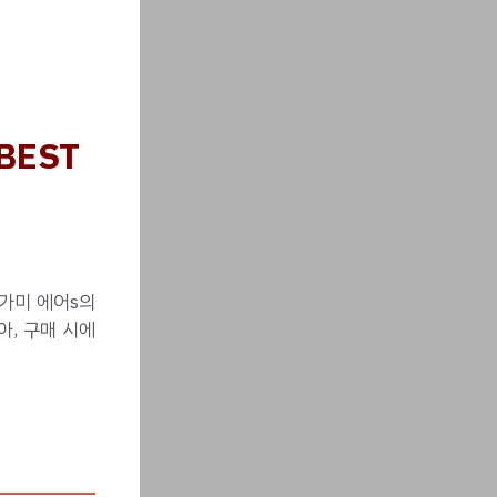
BEST
리가미 에어s의
, 구매 시에