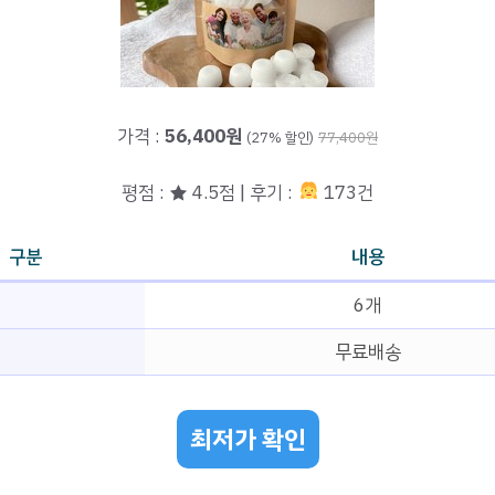
가격 :
56,400원
(27% 할인)
77,400원
평점 : ★ 4.5점 | 후기 :
173건
구분
내용
6개
무료배송
최저가 확인