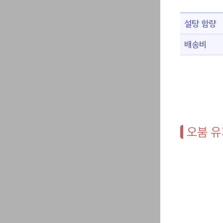
설탕 함량
배송비
오붐 유