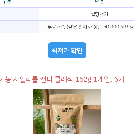
구분
내용
설탕첨가
무료배송 (같은 판매자 상품 50,000원 이상
최저가 확인
기농 자일리톨 캔디 클래식 152g 1개입, 6개