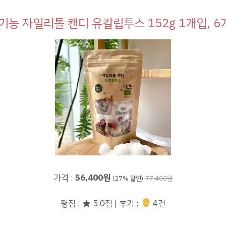
기농 자일리톨 캔디 유칼립투스 152g 1개입, 6
가격 :
56,400원
(27% 할인)
77,400원
평점 : ★ 5.0점 | 후기 :
4건