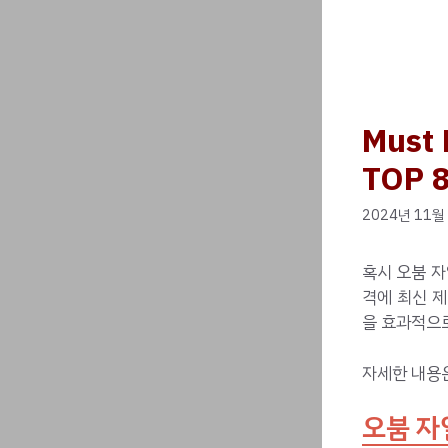
Must
TOP 
2024년 11월
혹시 오붐 자
격에 최신 제
을 효과적으로
자세한 내용
오붐 자