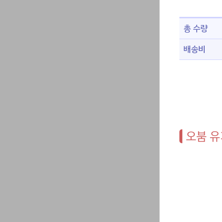
총 수량
배송비
오붐 유