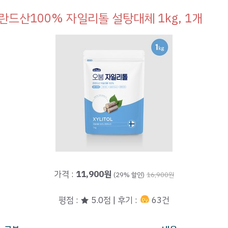
란드산100% 자일리톨 설탕대체 1kg, 1개
가격 :
11,900원
(29% 할인)
16,900원
평점 : ★ 5.0점 | 후기 :
63건