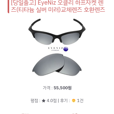
[당일출고] EyeNiz 오클리 하프자켓 렌
즈(티타늄 실버 미러)교체렌즈 호환렌즈
가격 :
55,500원
평점 : ★ 4.0점 | 후기 :
1건