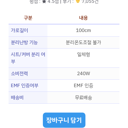
평점 : ★ 4.5점 | 후기 :
7,055건
구분
내용
가로길이
100cm
분리난방 기능
분리온도조절 불가
시트/커버 분리 여
일체형
부
소비전력
240W
EMF 인증여부
EMF 인증
배송비
무료배송
장바구니 담기