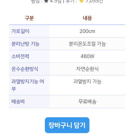
평점 : ★ 4.5점 | 후기 :
‍‍ 7,055건
구분
내용
가로길이
200cm
분리난방 기능
분리온도조절 가능
소비전력
480W
온수순환방식
자연순환식
과열방지기능 여
과열방지 가능
부
배송비
무료배송
장바구니 담기