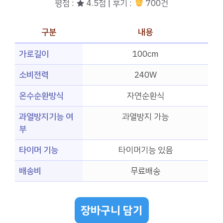
평점 : ★ 4.5점 | 후기 :
700건
구분
내용
가로길이
100cm
소비전력
240W
온수순환방식
자연순환식
과열방지기능 여
과열방지 가능
부
타이머 기능
타이머기능 있음
배송비
무료배송
장바구니 담기