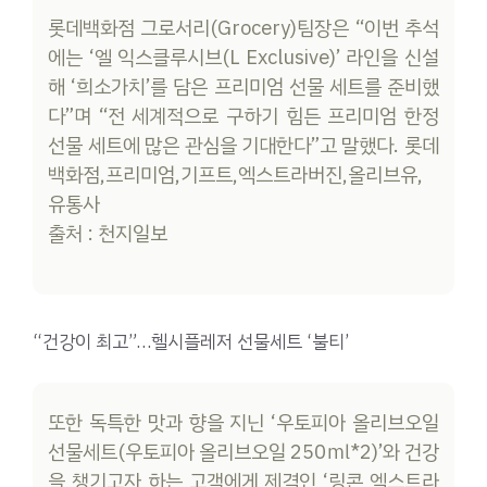
롯데백화점 그로서리(Grocery)팀장은 “이번 추석
에는 ‘엘 익스클루시브(L Exclusive)’ 라인을 신설
해 ‘희소가치’를 담은 프리미엄 선물 세트를 준비했
다”며 “전 세계적으로 구하기 힘든 프리미엄 한정
선물 세트에 많은 관심을 기대한다”고 말했다. 롯데
백화점,프리미엄,기프트,엑스트라버진,올리브유,
유통사
출처 : 천지일보
“건강이 최고”…헬시플레저 선물세트 ‘불티’
또한 독특한 맛과 향을 지닌 ‘우토피아 올리브오일
선물세트(우토피아 올리브오일 250㎖*2)’와 건강
을 챙기고자 하는 고객에게 제격인 ‘링콘 엑스트라