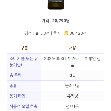
가격 :
28,790원
평점 : ★ 5.0점 | 후기 :
38,420건
구분
내용
소비기한(또는 유
2026-05-31 이거나 그 이후인 상
통기한)
품
총 용량
1L
종류
올리브유
용기 타입
유리병
식물성 오일 추출
냉/저온