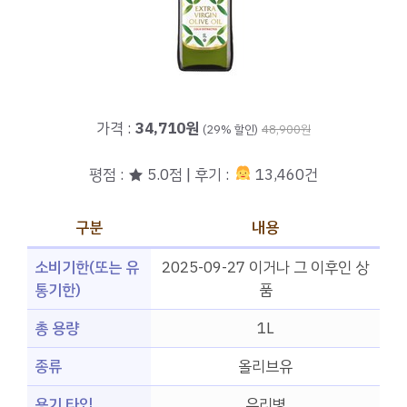
가격 :
34,710원
(29% 할인)
48,900원
평점 : ★ 5.0점 | 후기 :
13,460건
구분
내용
소비기한(또는 유
2025-09-27 이거나 그 이후인 상
통기한)
품
총 용량
1L
종류
올리브유
용기 타입
유리병