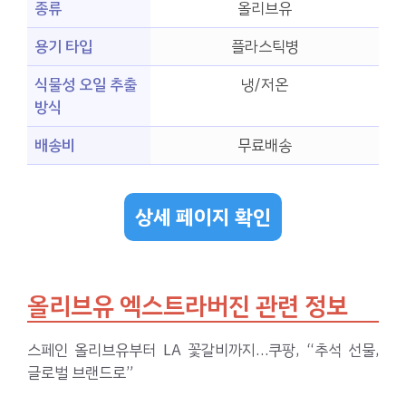
종류
올리브유
용기 타입
플라스틱병
식물성 오일 추출
냉/저온
방식
배송비
무료배송
상세 페이지 확인
올리브유 엑스트라버진 관련 정보
스페인 올리브유부터 LA 꽃갈비까지…쿠팡, “추석 선물,
글로벌 브랜드로”