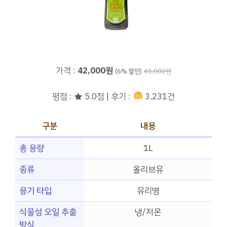
가격 :
42,000원
(6% 할인)
45,000원
평점 : ★ 5.0점 | 후기 :
3,231건
구분
내용
총 용량
1L
종류
올리브유
용기 타입
유리병
식물성 오일 추출
냉/저온
방식