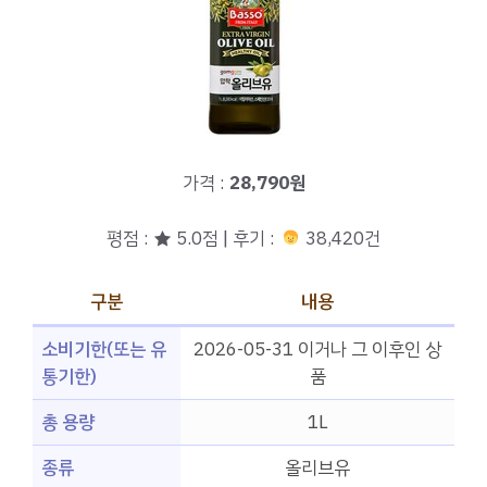
가격 :
28,790원
평점 : ★ 5.0점 | 후기 :
38,420건
구분
내용
소비기한(또는 유
2026-05-31 이거나 그 이후인 상
통기한)
품
총 용량
1L
종류
올리브유