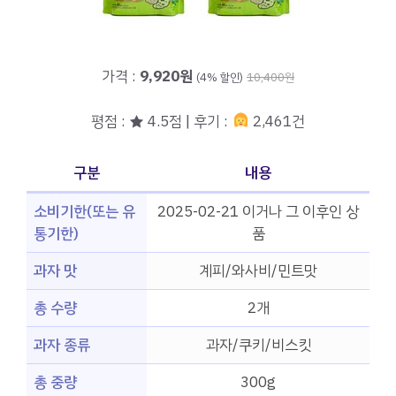
가격 :
9,920원
(4% 할인)
10,400원
평점 : ★ 4.5점 | 후기 :
2,461건
구분
내용
소비기한(또는 유
2025-02-21 이거나 그 이후인 상
통기한)
품
과자 맛
계피/와사비/민트맛
총 수량
2개
과자 종류
과자/쿠키/비스킷
총 중량
300g