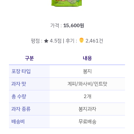
가격 :
15,600원
평점 : ★ 4.5점 | 후기 :
‍‍ 2,461건
구분
내용
포장 타입
봉지
과자 맛
계피/와사비/민트맛
총 수량
2개
과자 종류
봉지과자
배송비
무료배송