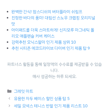
완벽한 간식! 맘스디쉬의 버터플라이 쉬림프
진정한 바다의 풍미! 대림선 스노우 크랩킹 오리지널
맛
아이패드를 더욱 스마트하게! 신지모루 마그네틱 폴
리오 애플펜슬 커버 케이스
강력추천 오닉스팔마 인기 제품 상위 10
추천 시티즌 에코드라이브 다이버 인기 제품 탑 9
파트너스 활동을 통해 일정액의 수수료를 제공받을 수 있습
니다.
매사 성공하는 하루 되세요.
Categories
그레잇 마트
유용한 자두 베이스 할인 상품 탑 5
세일 요넥스 테니스 반팔 인기 제품 리스트 10