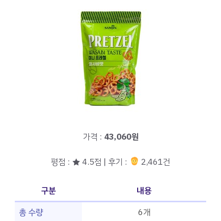
가격 :
43,060원
평점 : ★ 4.5점 | 후기 :
2,461건
구분
내용
총 수량
6개