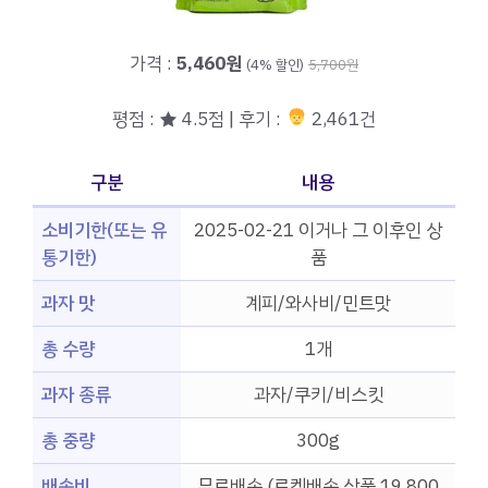
가격 :
5,460원
(4% 할인)
5,700원
평점 : ★ 4.5점 | 후기 :
2,461건
구분
내용
소비기한(또는 유
2025-02-21 이거나 그 이후인 상
통기한)
품
과자 맛
계피/와사비/민트맛
총 수량
1개
과자 종류
과자/쿠키/비스킷
총 중량
300g
배송비
무료배송 (로켓배송 상품 19,800