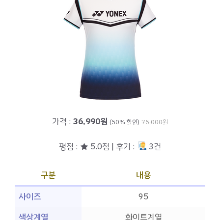
가격 :
36,990원
(50% 할인)
75,000원
평점 : ★ 5.0점 | 후기 :
3건
구분
내용
사이즈
95
색상계열
화이트계열