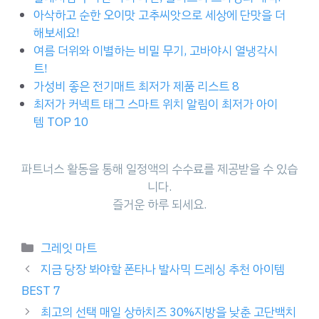
아삭하고 순한 오이맛 고추씨앗으로 세상에 단맛을 더
해보세요!
여름 더위와 이별하는 비밀 무기, 고바야시 열냉각시
트!
가성비 좋은 전기매트 최저가 제품 리스트 8
최저가 커넥트 태그 스마트 위치 알림이 최저가 아이
템 TOP 10
파트너스 활동을 통해 일정액의 수수료를 제공받을 수 있습
니다.
즐거운 하루 되세요.
Categories
그레잇 마트
지금 당장 봐야할 폰타나 발사믹 드레싱 추천 아이템
BEST 7
최고의 선택 매일 상하치즈 30%지방을 낮춘 고단백치