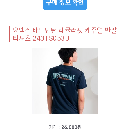
구매 정보 확인
요넥스 배드민턴 레귤러핏 캐주얼 반팔
티셔츠 243TS053U
가격 :
26,000원