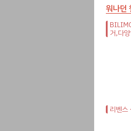
워나던 
BILI
거,다양
리벤스 