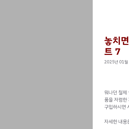
놓치면
트 7
2025년 01월
워나던 철제 
품을 저렴한
구입하시면 시
자세한 내용