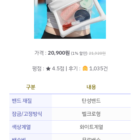
가격 :
20,900원
(1% 할인)
21,320원
평점 : ★ 4.5점 | 후기 :
1,035건
구분
내용
밴드 재질
탄성밴드
잠금/고정방식
벨크로형
색상계열
화이트계열