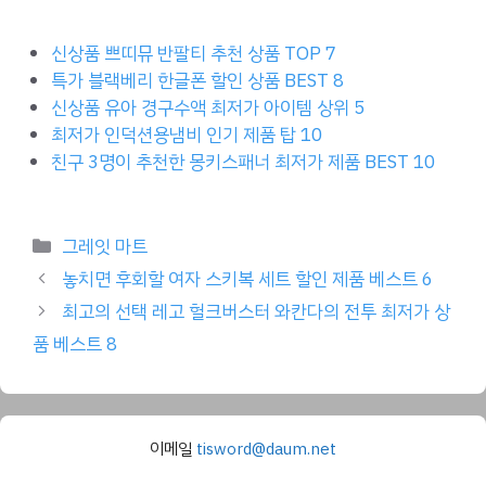
신상품 쁘띠뮤 반팔티 추천 상품 TOP 7
특가 블랙베리 한글폰 할인 상품 BEST 8
신상품 유아 경구수액 최저가 아이템 상위 5
최저가 인덕션용냄비 인기 제품 탑 10
친구 3명이 추천한 몽키스패너 최저가 제품 BEST 10
Categories
그레잇 마트
놓치면 후회할 여자 스키복 세트 할인 제품 베스트 6
최고의 선택 레고 헐크버스터 와칸다의 전투 최저가 상
품 베스트 8
이메일
tisword@daum.net