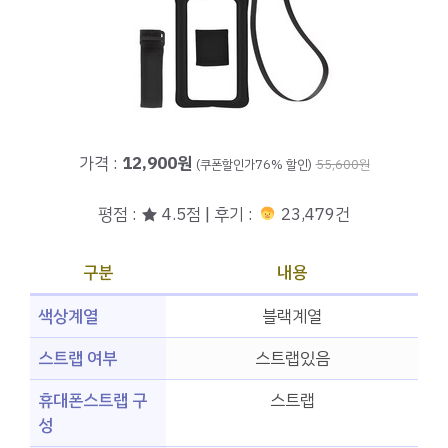
가격 :
12,900원
(쿠폰할인가76% 할인)
55,600원
평점 : ★ 4.5점 | 후기 :
23,479건
구분
내용
색상계열
블랙계열
스트랩 여부
스트랩있음
휴대폰스트랩 구
스트랩
성