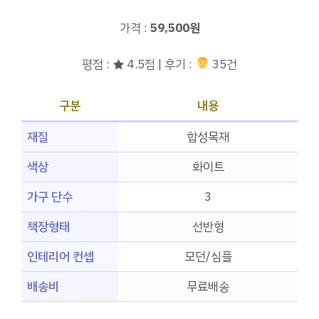
가격 :
59,500원
평점 : ★ 4.5점 | 후기 :
‍‍ 35건
구분
내용
재질
합성목재
색상
화이트
가구 단수
3
책장형태
선반형
인테리어 컨셉
모던/심플
배송비
무료배송