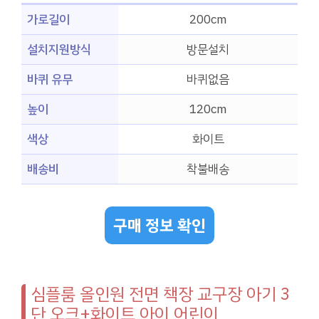
가로길이
200cm
설치지원방식
방문설치
바퀴 유무
바퀴없음
높이
120cm
색상
화이트
배송비
착불배송
구매 정보 확인
심플룸 올인원 전면 책장 교구장 아기 3
단 오크+화이트 아이 어린이