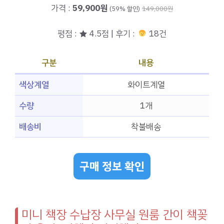
가격 :
59,900원
(59% 할인)
149,000원
평점 : ★ 4.5점 | 후기 :
18건
구분
내용
색상계열
화이트계열
수량
1개
배송비
착불배송
구매 정보 확인
미니 책장 수납장 사무실 원룸 간이 책꽂