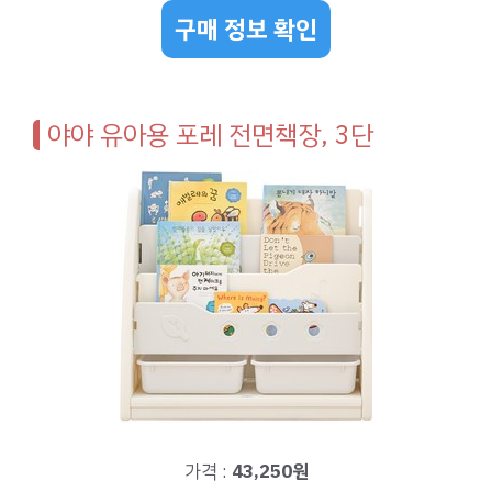
구매 정보 확인
야야 유아용 포레 전면책장, 3단
가격 :
43,250원