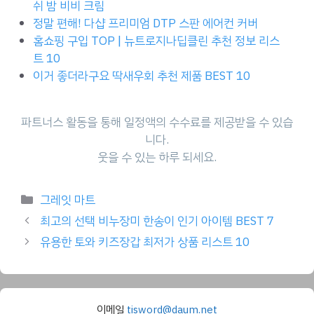
쉬 밤 비비 크림
정말 편해! 다샵 프리미엄 DTP 스판 에어컨 커버
홈쇼핑 구입 TOP | 뉴트로지나딥클린 추천 정보 리스
트 10
이거 좋더라구요 딱새우회 추천 제품 BEST 10
파트너스 활동을 통해 일정액의 수수료를 제공받을 수 있습
니다.
웃을 수 있는 하루 되세요.
Categories
그레잇 마트
최고의 선택 비누장미 한송이 인기 아이템 BEST 7
유용한 토와 키즈장갑 최저가 상품 리스트 10
이메일
tisword@daum.net