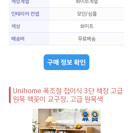
색상계열
화이트계열
인테리어 컨셉
모던/심플
색상
화이트
배송비
무료배송
구매 정보 확인
Unihome 폭조절 접이식 3단 책장 고급
원목 책꽂이 교구장, 고급 원목색