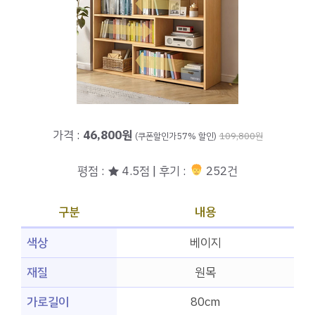
가격 :
46,800원
(쿠폰할인가57% 할인)
109,800원
평점 : ★ 4.5점 | 후기 :
252건
구분
내용
색상
베이지
재질
원목
가로길이
80cm