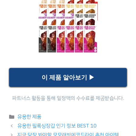
이 제품 알아보기 ▶
Categories
유용한 제품
유용한 필록싱장갑 인기 정보 BEST 10
지금 당장 봐야할 모모래빗에코드라이 추천 아이템