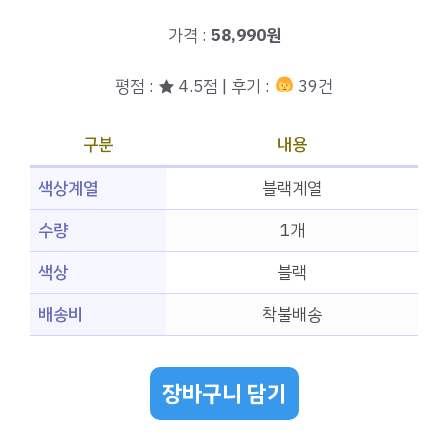
가격 :
58,990원
평점 : ★ 4.5점 | 후기 :
39건
구분
내용
색상계열
블랙계열
수량
1개
색상
블랙
배송비
착불배송
장바구니 담기