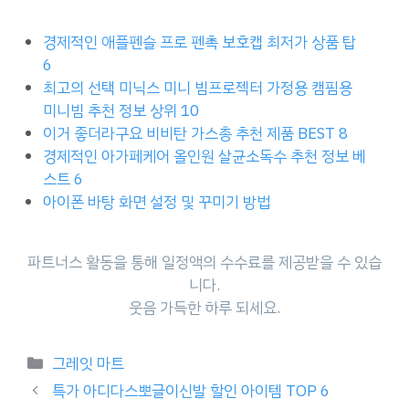
경제적인 애플펜슬 프로 펜촉 보호캡 최저가 상품 탑
6
최고의 선택 미닉스 미니 빔프로젝터 가정용 캠핌용
미니빔 추천 정보 상위 10
이거 좋더라구요 비비탄 가스총 추천 제품 BEST 8
경제적인 아가페케어 올인원 살균소독수 추천 정보 베
스트 6
아이폰 바탕 화면 설정 및 꾸미기 방법
파트너스 활동을 통해 일정액의 수수료를 제공받을 수 있습
니다.
웃음 가득한 하루 되세요.
Categories
그레잇 마트
특가 아디다스뽀글이신발 할인 아이템 TOP 6