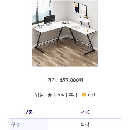
가격 :
177,000원
평점 : ★ 4.5점 | 후기 :
6건
구분
내용
구성
책상