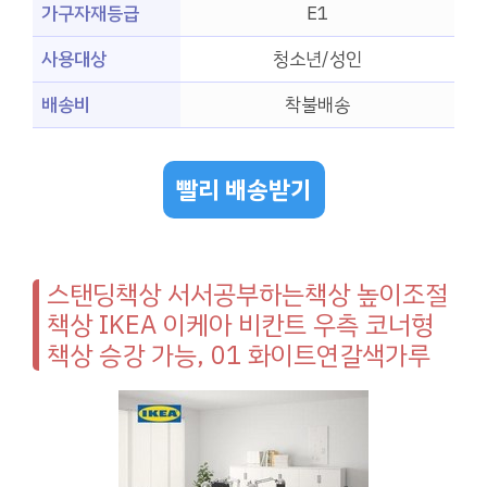
가구자재등급
E1
사용대상
청소년/성인
배송비
착불배송
빨리 배송받기
스탠딩책상 서서공부하는책상 높이조절
책상 IKEA 이케아 비칸트 우측 코너형
책상 승강 가능, 01 화이트연갈색가루