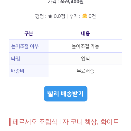
가격 :
659,400원
평점 : ★ 0.0점 | 후기 :
0건
구분
내용
높이조절 여부
높이조절 가능
타입
입식
배송비
무료배송
빨리 배송받기
페르세오 조립식 L자 코너 책상, 화이트