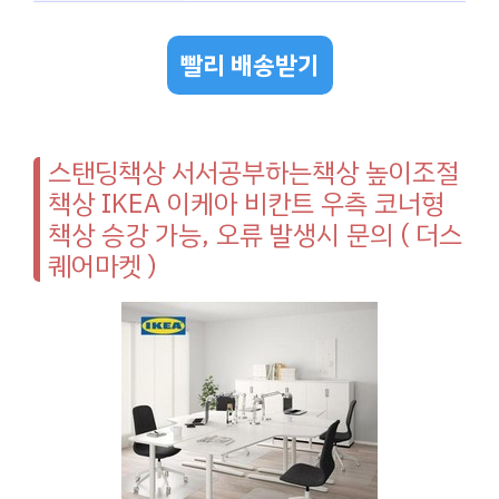
빨리 배송받기
스탠딩책상 서서공부하는책상 높이조절
책상 IKEA 이케아 비칸트 우측 코너형
책상 승강 가능, 오류 발생시 문의 ( 더스
퀘어마켓 )