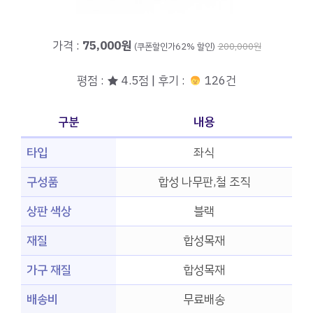
가격 :
75,000원
(쿠폰할인가62% 할인)
200,000원
평점 : ★ 4.5점 | 후기 :
126건
구분
내용
타입
좌식
구성품
합성 나무판,철 조직
상판 색상
블랙
재질
합성목재
가구 재질
합성목재
배송비
무료배송