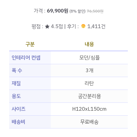
가격 :
69,900원
(8% 할인)
76,500원
평점 : ★ 4.5점 | 후기 :
1,411건
구분
내용
인테리어 컨셉
모던/심플
폭 수
3개
재질
라탄
용도
공간분리용
사이즈
H120xL150cm
배송비
무료배송