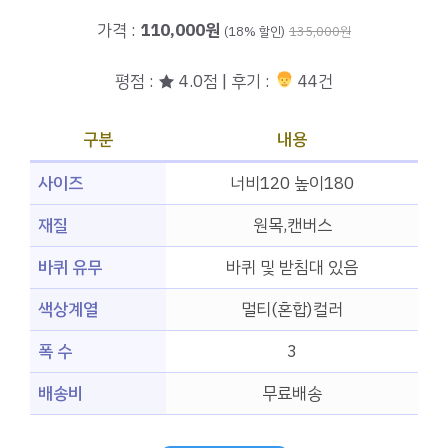
가격 :
110,000원
(18% 할인)
135,000원
평점 : ★ 4.0점 | 후기 :
44건
구분
내용
사이즈
너비120 높이180
재질
원목,캔버스
바퀴 유무
바퀴 및 받침대 있음
색상계열
멀티(혼합)컬러
폭 수
3
배송비
무료배송