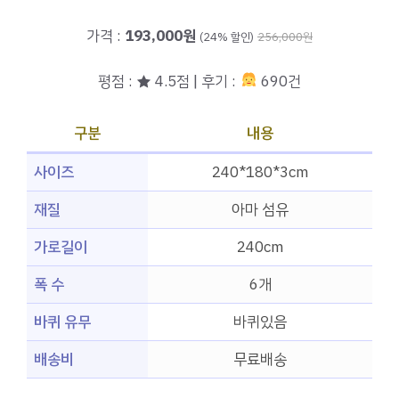
가격 :
193,000원
(24% 할인)
256,000원
평점 : ★ 4.5점 | 후기 :
690건
구분
내용
사이즈
240*180*3cm
재질
아마 섬유
가로길이
240cm
폭 수
6개
바퀴 유무
바퀴있음
배송비
무료배송