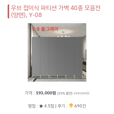
우브 접이식 파티션 가벽 40종 모음전
(양면), Y-08
가격 :
193,000원
(25% 할인)
258,000원
평점 : ★ 4.5점 | 후기 :
690건