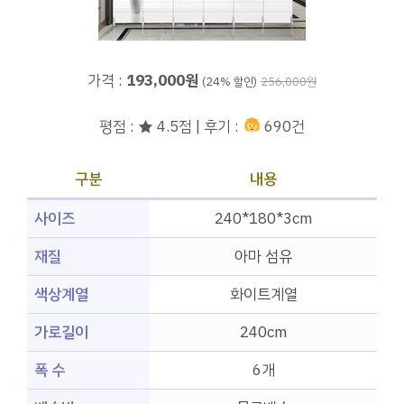
가격 :
193,000원
(24% 할인)
256,000원
평점 : ★ 4.5점 | 후기 :
690건
구분
내용
사이즈
240*180*3cm
재질
아마 섬유
색상계열
화이트계열
가로길이
240cm
폭 수
6개