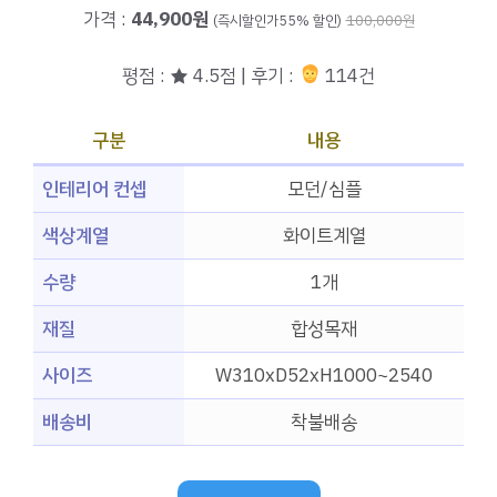
가격 :
44,900원
(즉시할인가55% 할인)
100,000원
평점 : ★ 4.5점 | 후기 :
114건
구분
내용
인테리어 컨셉
모던/심플
색상계열
화이트계열
수량
1개
재질
합성목재
사이즈
W310xD52xH1000~2540
배송비
착불배송