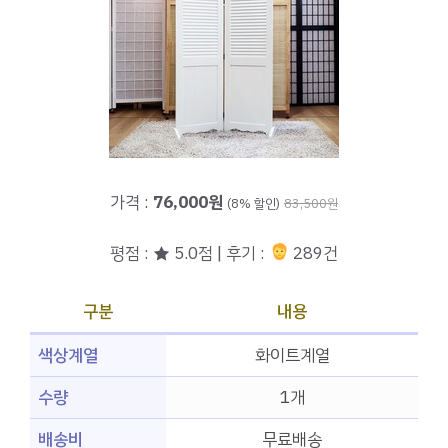
가격 :
76,000원
(8% 할인)
83,500원
평점 : ★ 5.0점 | 후기 :
289건
구분
내용
색상계열
화이트계열
수량
1개
배송비
무료배송