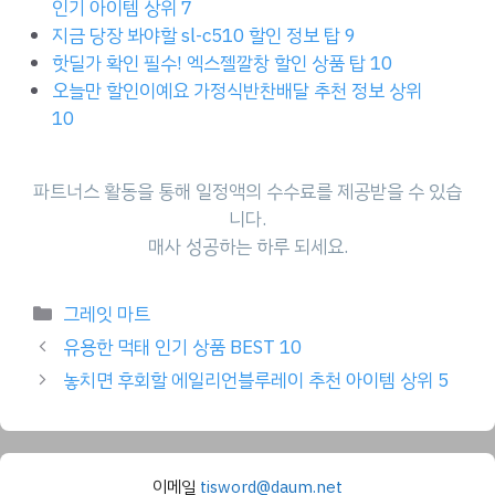
인기 아이템 상위 7
지금 당장 봐야할 sl-c510 할인 정보 탑 9
핫딜가 확인 필수! 엑스젤깔창 할인 상품 탑 10
오늘만 할인이예요 가정식반찬배달 추천 정보 상위
10
파트너스 활동을 통해 일정액의 수수료를 제공받을 수 있습
니다.
매사 성공하는 하루 되세요.
Categories
그레잇 마트
유용한 먹태 인기 상품 BEST 10
놓치면 후회할 에일리언블루레이 추천 아이템 상위 5
이메일
tisword@daum.net