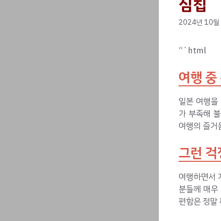
심칩
2024년 10월
“`html
여행 중
일본 여행을
가 부족해 불
여행의 즐거움
그런 걱
여행하면서 
분들께 매우 
편함은 정말 