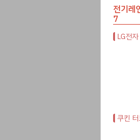
전기레인
7
LG전자
쿠킨 터