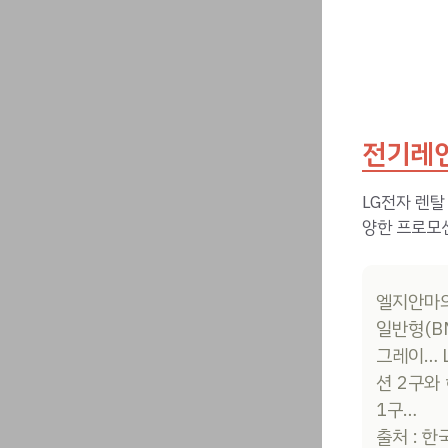
전기레인
LG전자 렌탈
양한 프로모
엘지안마의자
일반형(B
그레이… 
션 2구와
1구…
출처 : 