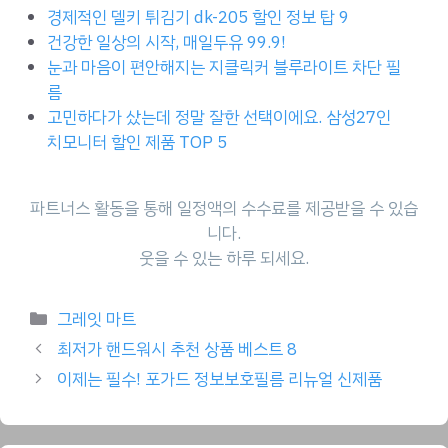
경제적인 델키 튀김기 dk-205 할인 정보 탑 9
건강한 일상의 시작, 매일두유 99.9!
눈과 마음이 편안해지는 지클릭커 블루라이트 차단 필
름
고민하다가 샀는데 정말 잘한 선택이에요. 삼성27인
치모니터 할인 제품 TOP 5
파트너스 활동을 통해 일정액의 수수료를 제공받을 수 있습
니다.
웃을 수 있는 하루 되세요.
Categories
그레잇 마트
최저가 핸드워시 추천 상품 베스트 8
이제는 필수! 포가드 정보보호필름 리뉴얼 신제품