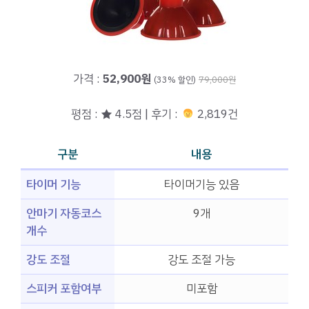
가격 :
52,900원
(33% 할인)
79,000원
평점 : ★ 4.5점 | 후기 :
2,819건
구분
내용
타이머 기능
타이머기능 있음
안마기 자동코스
9개
개수
강도 조절
강도 조절 가능
스피커 포함여부
미포함