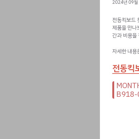
2024년 09월
전동킥보드 
제품을 만나
간과 비용을 
자세한 내용
전동킥보
MONT
B918-