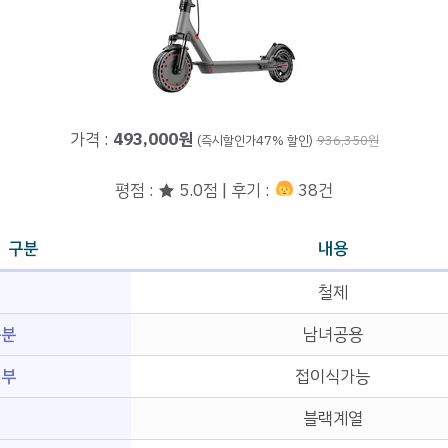
가격 :
493,000원
(즉시할인가47% 할인)
936,350원
평점 : ★ 5.0점 | 후기 :
38건
구분
내용
철제
구분
남녀공용
여부
접이식가능
블랙계열