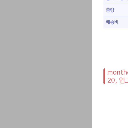
중량
배송비
mont
20, 