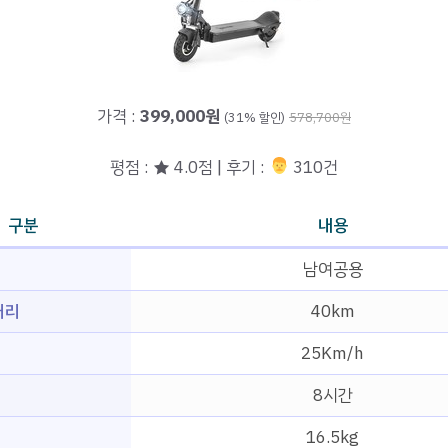
가격 :
399,000원
(31% 할인)
578,700원
평점 : ★ 4.0점 | 후기 :
‍‍ 310건
구분
내용
남여공용
거리
40km
25Km/h
8시간
16.5kg