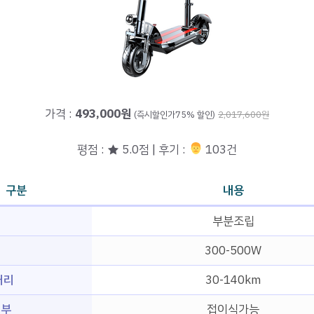
가격 :
493,000원
(즉시할인가75% 할인)
2,017,600원
평점 : ★ 5.0점 | 후기 :
‍‍ 103건
구분
내용
부분조립
300-500W
거리
30-140km
여부
접이식가능