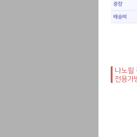
중량
배송비
나노휠 
전용가방,