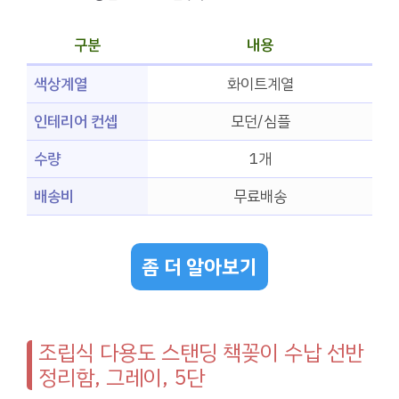
구분
내용
색상계열
화이트계열
인테리어 컨셉
모던/심플
수량
1개
배송비
무료배송
좀 더 알아보기
조립식 다용도 스탠딩 책꽂이 수납 선반
정리함, 그레이, 5단