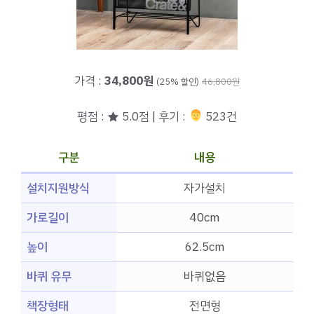
가격 :
34,800원
(25% 할인)
46,800원
평점 : ★ 5.0점 | 후기 :
‍‍ 523건
구분
내용
설치지원방식
자가설치
가로길이
40cm
높이
62.5cm
바퀴 유무
바퀴없음
책장형태
전면형