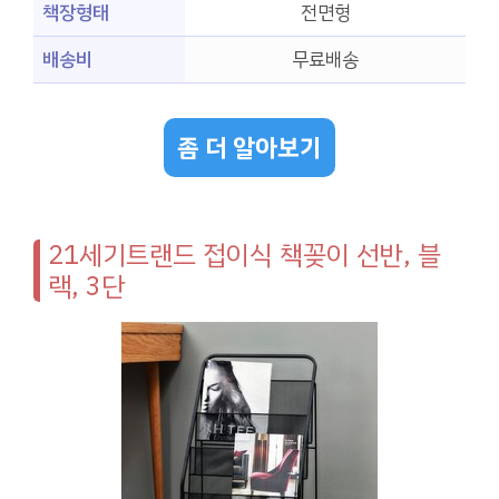
책장형태
전면형
배송비
무료배송
좀 더 알아보기
21세기트랜드 접이식 책꽂이 선반, 블
랙, 3단