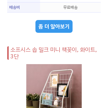
배송비
무료배송
좀 더 알아보기
소프시스 솝 밀크 미니 책꽂이, 화이트,
3단