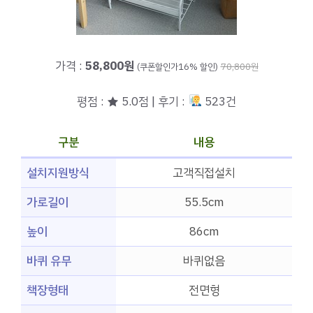
가격 :
58,800원
(쿠폰할인가16% 할인)
70,800원
평점 : ★ 5.0점 | 후기 :
523건
구분
내용
설치지원방식
고객직접설치
가로길이
55.5cm
높이
86cm
바퀴 유무
바퀴없음
책장형태
전면형